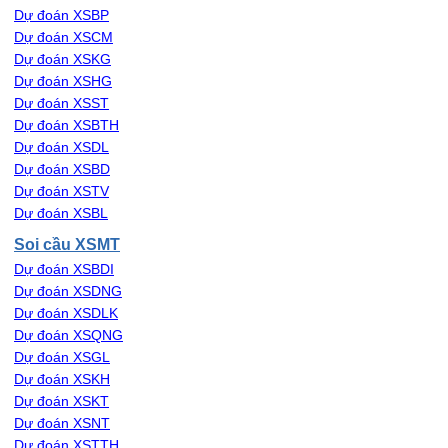
Dự đoán XSBP
Dự đoán XSCM
Dự đoán XSKG
Dự đoán XSHG
Dự đoán XSST
Dự đoán XSBTH
Dự đoán XSDL
Dự đoán XSBD
Dự đoán XSTV
Dự đoán XSBL
Soi cầu XSMT
Dự đoán XSBDI
Dự đoán XSDNG
Dự đoán XSDLK
Dự đoán XSQNG
Dự đoán XSGL
Dự đoán XSKH
Dự đoán XSKT
Dự đoán XSNT
Dự đoán XSTTH