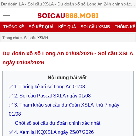
Dự đoán LA - Soi cầu XSLA - Dự đoán xổ số Long An 24h chính xác nhất
THỐNG KÊ
SỔ KẾT QUẢ
KẾT QUẢ
SOI CẦU XSMB
THỐNG KÊ
»
Trang chủ
Soi cầu XSMN
Dự đoán xổ số Long An 01/08/2026 - Soi cầu XSLA
ngày 01/08/2026
Nội dung bài viết
✅ 1. Thống kê xổ số Long An 01/08
✅ 2. Soi cầu Pascal SXLA ngày 01/08
✅ 3. Tham khảo soi cầu dự đoán XSLA thứ 7 ngày
01/08
Chốt số soi cầu dự đoán chính xác nhất
✅ 4. Xem lại KQXSLA ngày 25/07/2026