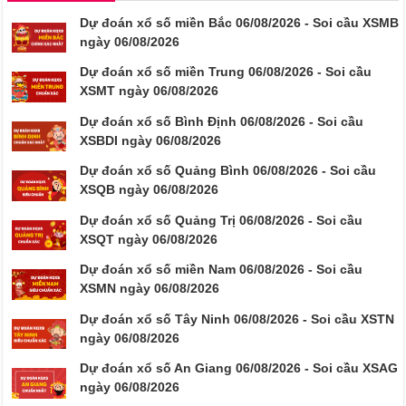
Dự đoán xổ số miền Bắc 06/08/2026 - Soi cầu XSMB
ngày 06/08/2026
Dự đoán xổ số miền Trung 06/08/2026 - Soi cầu
XSMT ngày 06/08/2026
Dự đoán xổ số Bình Định 06/08/2026 - Soi cầu
XSBDI ngày 06/08/2026
Dự đoán xổ số Quảng Bình 06/08/2026 - Soi cầu
XSQB ngày 06/08/2026
Dự đoán xổ số Quảng Trị 06/08/2026 - Soi cầu
XSQT ngày 06/08/2026
Dự đoán xổ số miền Nam 06/08/2026 - Soi cầu
XSMN ngày 06/08/2026
Dự đoán xổ số Tây Ninh 06/08/2026 - Soi cầu XSTN
ngày 06/08/2026
Dự đoán xổ số An Giang 06/08/2026 - Soi cầu XSAG
ngày 06/08/2026