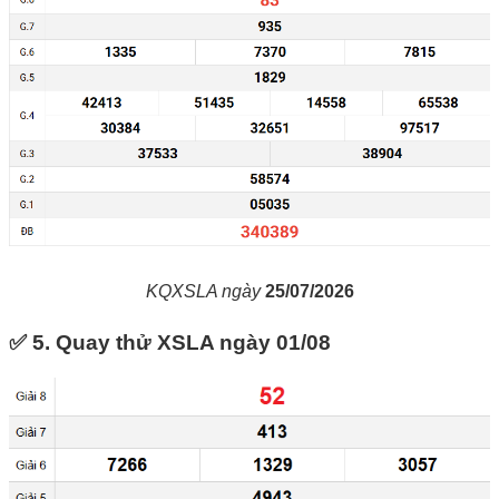
KQXSLA ngày
25/07/2026
✅
5. Quay thử XSLA ngày 01/08