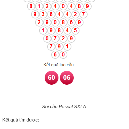
Soi cầu Pascal SXLA
Kết quả tìm được
: