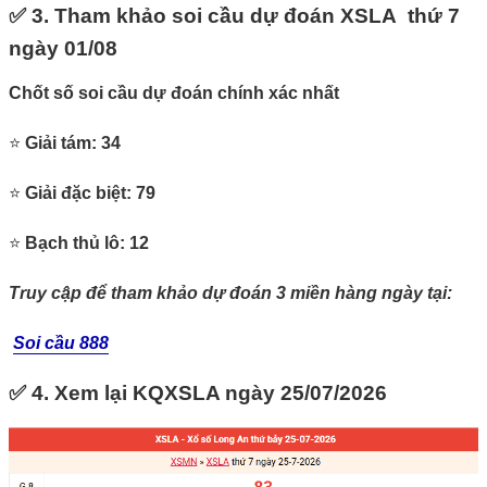
✅ 3. Tham khảo soi cầu dự đoán XSLA thứ 7
ngày 01/08
Chốt số soi cầu dự đoán chính xác nhất
⭐
Giải tám: 34
⭐
Giải đặc biệt: 79
⭐
Bạch thủ lô: 12
Truy cập để tham khảo dự đoán 3 miền hàng ngày tại:
Soi cầu 888
✅ 4. Xem lại KQXSLA ngày 25/07/2026