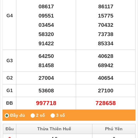
08617
86117
09551
15775
G4
03454
70432
58320
73738
91422
85334
64250
40628
G3
81458
68942
27004
40654
G2
53608
27100
G1
997718
728658
ĐB
Đầu
Thừa Thiên Huế
Phú Yên