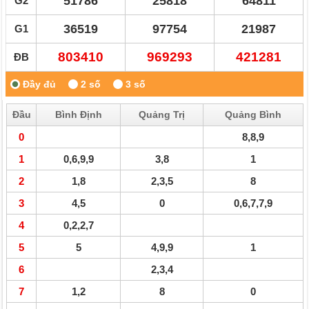
51786
25818
64811
G2
36519
97754
21987
G1
803410
969293
421281
ĐB
Đầu
Bình Định
Quảng Trị
Quảng Bình
0
8,8,9
1
0,6,9,9
3,8
1
2
1,8
2,3,5
8
3
4,5
0
0,6,7,7,9
4
0,2,2,7
5
5
4,9,9
1
6
2,3,4
7
1,2
8
0