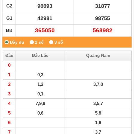
96693
31877
G2
42981
98755
G1
365050
568982
ĐB
Đầu
Đắc Lắc
Quảng Nam
0
1
0,3
2
1,2
3,7,8
3
0,1
4
7,9,9
3,5,7
5
0,6
5,8
6
1,6
7
3,7