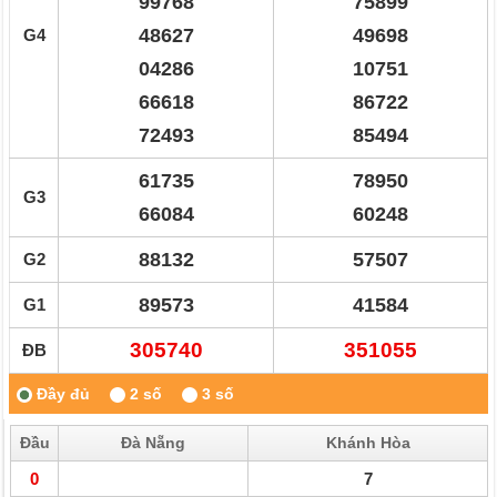
99768
75899
48627
49698
G4
04286
10751
66618
86722
72493
85494
61735
78950
G3
66084
60248
88132
57507
G2
89573
41584
G1
305740
351055
ĐB
Đầu
Đà Nẵng
Khánh Hòa
0
7