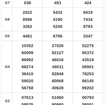
038
453
424
G7
2022
5432
6919
8596
4190
7434
G6
3262
5245
9793
4481
6798
2047
G5
10352
27026
52275
60099
92127
95372
86992
46016
43519
68274
49011
06901
G4
36410
82848
78253
59020
80068
86145
56758
40628
99202
07613
01060
00793
G3
59525
90865
58001