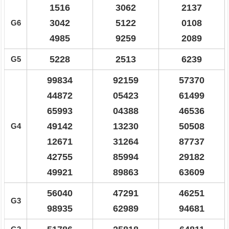
1516
3062
2137
3042
5122
0108
G6
4985
9259
2089
5228
2513
6239
G5
99834
92159
57370
44872
05423
61499
65993
04388
46536
49142
13230
50508
G4
12671
31264
87737
42755
85994
29182
49921
89863
63609
56040
47291
46251
G3
98935
62989
94681