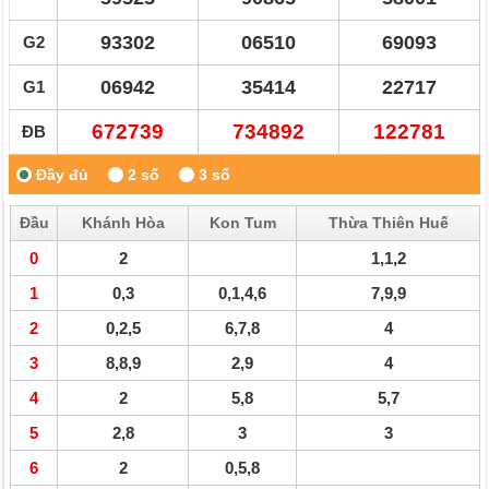
93302
06510
69093
G2
06942
35414
22717
G1
672739
734892
122781
ĐB
Đầu
Khánh Hòa
Kon Tum
Thừa Thiên Huế
0
2
1,1,2
1
0,3
0,1,4,6
7,9,9
2
0,2,5
6,7,8
4
3
8,8,9
2,9
4
4
2
5,8
5,7
5
2,8
3
3
6
2
0,5,8