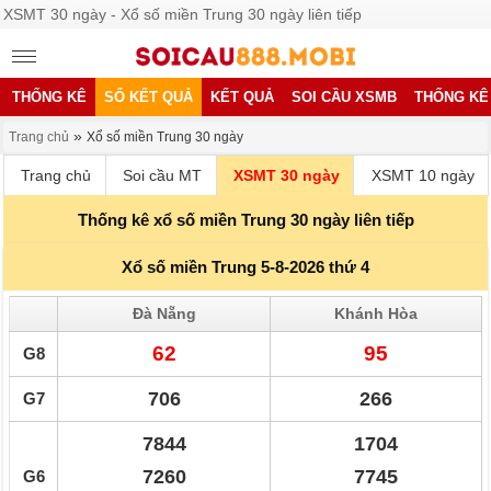
XSMT 30 ngày - Xổ số miền Trung 30 ngày liên tiếp
THỐNG KÊ
SỔ KẾT QUẢ
KẾT QUẢ
SOI CẦU XSMB
THỐNG KÊ
»
Trang chủ
Xổ số miền Trung 30 ngày
Trang chủ
Soi cầu MT
XSMT 30 ngày
XSMT 10 ngày
Thống kê xổ số miền Trung 30 ngày liên tiếp
Xổ số miền Trung 5-8-2026 thứ 4
Đà Nẵng
Khánh Hòa
62
95
G8
706
266
G7
7844
1704
7260
7745
G6