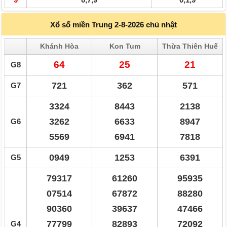
Xổ số miền Trung 2-8-2026 chủ nhật
Khánh Hòa
Kon Tum
Thừa Thiên Huế
64
25
21
G8
721
362
571
G7
3324
8443
2138
3262
6633
8947
G6
5569
6941
7818
0949
1253
6391
G5
79317
61260
95935
07514
67872
88280
90360
39637
47466
77799
82893
72092
G4