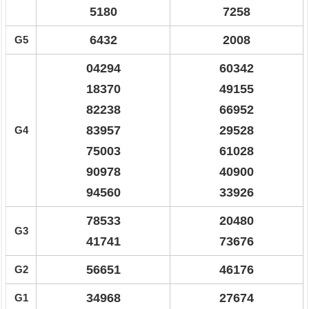
5180
7258
6432
2008
G5
04294
60342
18370
49155
82238
66952
83957
29528
G4
75003
61028
90978
40900
94560
33926
78533
20480
G3
41741
73676
56651
46176
G2
34968
27674
G1