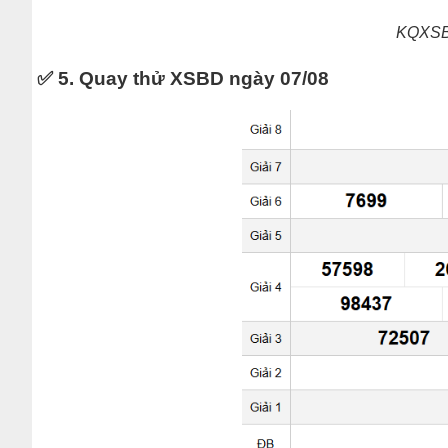
KQXSB
✅ 5. Quay thử XSBD ngày 07/08