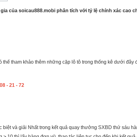
a của soicau888.mobi phân tích với tỷ lệ chính xác cao c
thể tham khảo thêm những cặp lô tô trong thống kê dưới đây 
08 - 21 - 72
ặc biệt và giải Nhất trong kết quả quay thưởng SXBD thứ sáu h
 > 10 thì lấy hàng đơn vị), thao tác liên tục cho đến khi kết quả