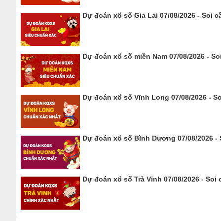
Dự đoán xổ số Gia Lai 07/08/2026 - Soi 
Dự đoán xổ số miền Nam 07/08/2026 - So
Dự đoán xổ số Vĩnh Long 07/08/2026 - S
Dự đoán xổ số Bình Dương 07/08/2026 - 
Dự đoán xổ số Trà Vinh 07/08/2026 - Soi