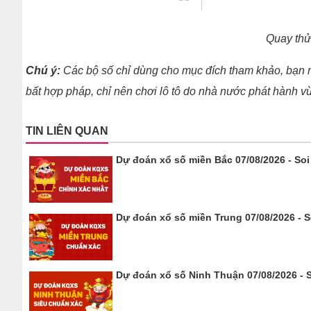
Quay th
Chú ý:
Các bộ số chỉ dùng cho mục đích tham khảo, bạn n
bất hợp pháp, chỉ nên chơi lô tô do nhà nước phát hành v
TIN LIÊN QUAN
Dự đoán xổ số miền Bắc 07/08/2026 - So
Dự đoán xổ số miền Trung 07/08/2026 - 
Dự đoán xổ số Ninh Thuận 07/08/2026 - 