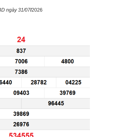
D ngày 31/07
/
2026