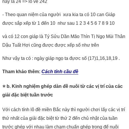
nay là 24 => lô về 242
- Theo quan niệm của người xưa kia ta có 10 can Giáp
được sắp xếp từ 1 đến 10 như sau 1 2 3 4 5 6 7 8 9 10
và có 12 con giáp là Tý Sửu Dần Mão Thìn Tị Ngọ Mùi Thân
Dậu Tuất Hợi cũng được được xếp số như trên
Như vậy ta có : ngày giáp ngọ ta đựơc số (17)1,16,18,19 .
Tham khảo thêm:
Cách tính cầu đề
⭐
b. Kinh nghiệm ghép dàn đề nuôi từ các vị trí của các
giải đặc biệt tuần trước
Với cách tính lô đề miền Bắc này thì người chơi lấy các vị trí
thứ nhất của giải đặc biệt từ thứ 2 đến chủ nhật của tuần
trước ghép với nhau làm chạm chuẩn ghép trong để nuôi