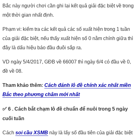
Bắc này người chơi cần ghi lại kết quả giải đặc biệt về trong
một thời gian nhất định.
Phạm vi: kiểm tra các kết quả các số xuất hiện trong 1 tuần
của giải đặc biệt, nếu thấy xuất hiện số 0 nằm chính giữa thì
đây là dấu hiệu báo đầu đuôi sắp ra.
VD ngày 5/4/2017, GĐB về 66007 thì ngày 6/4 có đầu về 0,
đề về 08.
Tham khảo thêm:
Cách đánh lô đề chính xác nhất miền
Bắc theo phương châm mới nhất
✅ 6 . Cách bắt chạm lô đề chuẩn để nuôi trong 5 ngày
cuối tuần
Cách
soi cầu XSMB
này là lấy số đầu tiên của giải đặc biệt