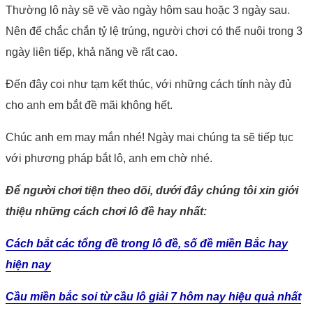
Thường lô này sẽ về vào ngày hôm sau hoặc 3 ngày sau.
Nên để chắc chắn tỷ lệ trúng, người chơi có thể nuôi trong 3
ngày liên tiếp, khả năng về rất cao.
Đến đây coi như tạm kết thúc, với những cách tính này đủ
cho anh em bắt đề mãi không hết.
Chúc anh em may mắn nhé! Ngày mai chúng ta sẽ tiếp tục
với phương pháp bắt lô, anh em chờ nhé.
Để người chơi tiện theo dõi, dưới đây chúng tôi xin giới
thiệu những cách chơi lô đề hay nhất:
Cách bắt các tổng đề trong lô đề, số đề miền Bắc hay
hiện nay
Cầu miền bắc soi từ cầu lô giải 7 hôm nay hiệu quả nhất