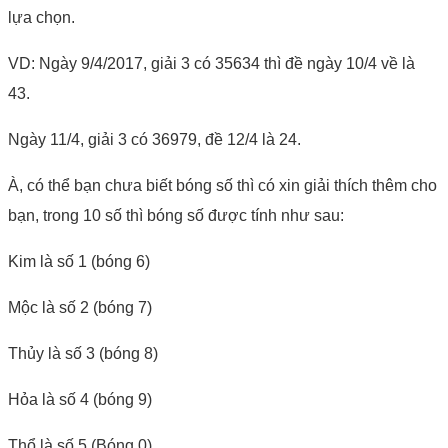
lựa chọn.
VD: Ngày 9/4/2017, giải 3 có 35634 thì đề ngày 10/4 về là
43.
Ngày 11/4, giải 3 có 36979, đề 12/4 là 24.
À, có thể bạn chưa biết bóng số thì có xin giải thích thêm cho
bạn, trong 10 số thì bóng số được tính như sau:
Kim là số 1 (bóng 6)
Mộc là số 2 (bóng 7)
Thủy là số 3 (bóng 8)
Hỏa là số 4 (bóng 9)
Thổ là số 5 (Bóng 0)