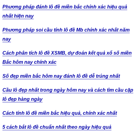
Phương pháp đánh lô đề miền bắc chính xác hiệu quả
nhất hiện nay
Phương pháp soi cầu tính lô đề Mb chính xác nhất năm
nay
Cách phân tích lô đề XSMB, dự đoán kết quả xổ số miền
Bắc hôm nay chính xác
Số đẹp miền bắc hôm nay đánh lô đề dễ trúng nhất
Cầu lô đẹp nhất trong ngày hôm nay và cách tìm cầu cặp
lô đẹp hàng ngày
Cách tính lô đề miền bắc hiệu quả, chính xác nhất
5 cách bắt lô đề chuẩn nhất theo ngày hiệu quả