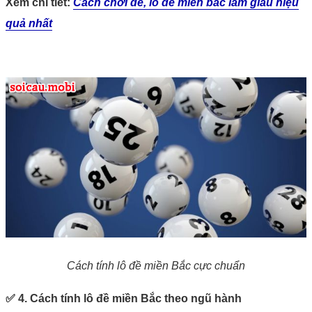
Xem chi tiết:
Cách chơi đề, lô đề miền bắc làm giàu hiệu
quả nhất
Cách tính lô đề miền Bắc cực chuẩn
✅ 4. Cách tính lô đề miền Bắc theo ngũ hành