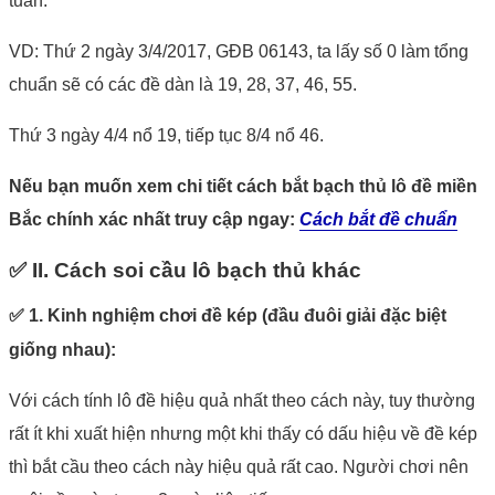
tuần.
VD: Thứ 2 ngày 3/4/2017, GĐB 06143, ta lấy số 0 làm tổng
chuẩn sẽ có các đề dàn là 19, 28, 37, 46, 55.
Thứ 3 ngày 4/4 nổ 19, tiếp tục 8/4 nổ 46.
Nếu bạn muốn xem chi tiết cách bắt bạch thủ lô đề miền
Bắc chính xác nhất truy cập ngay:
Cách bắt đề chuẩn
✅ II. Cách soi cầu lô bạch thủ khác
✅ 1. Kinh nghiệm chơi đề kép (đầu đuôi giải đặc biệt
giống nhau):
Với cách tính lô đề hiệu quả nhất theo cách này, tuy thường
rất ít khi xuất hiện nhưng một khi thấy có dấu hiệu về đề kép
thì bắt cầu theo cách này hiệu quả rất cao. Người chơi nên