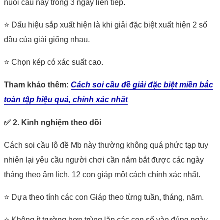
nuôi cầu này trong 3 ngày liên tiếp.
⭐ Dấu hiệu sắp xuất hiện là khi giải đặc biệt xuất hiện 2 số
đầu của giải giống nhau.
⭐ Chọn kép có xác suất cao.
Tham khảo thêm:
Cách soi cầu đề giải đặc biệt miền bắc
toàn tập hiệu quả, chính xác nhất
✅ 2. Kinh nghiệm theo dõi
Cách soi cầu lô đề Mb này thường không quá phức tạp tuy
nhiên lại yêu cầu người chơi cần nắm bắt được các ngày
tháng theo âm lịch, 12 con giáp một cách chính xác nhất.
⭐ Dựa theo tính các con Giáp theo từng tuần, tháng, năm.
⭐ Không ít trường hợp trùng lặp các con số vào đúng ngày