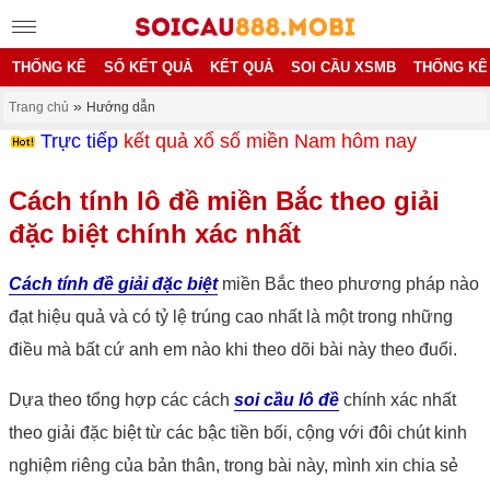
THỐNG KÊ
SỔ KẾT QUẢ
KẾT QUẢ
SOI CẦU XSMB
THỐNG KÊ
»
Trang chủ
Hướng dẫn
Trực tiếp
kết quả xổ số miền Nam hôm nay
Cách tính lô đề miền Bắc theo giải
đặc biệt chính xác nhất
Cách tính đề giải đặc biệt
miền Bắc theo phương pháp nào
đạt hiệu quả và có tỷ lệ trúng cao nhất là một trong những
điều mà bất cứ anh em nào khi theo dõi bài này theo đuổi.
Dựa theo tổng hợp các cách
soi cầu lô đề
chính xác nhất
theo giải đặc biệt từ các bậc tiền bối, cộng với đôi chút kinh
nghiệm riêng của bản thân, trong bài này, mình xin chia sẻ