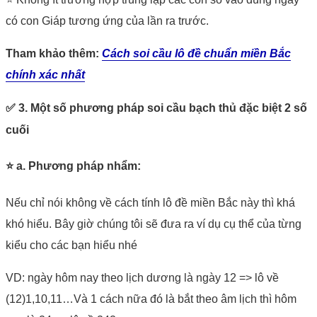
có con Giáp tương ứng của lần ra trước.
Tham khảo thêm:
Cách soi cầu lô đề chuẩn miền Bắc
chính xác nhất
✅ 3. Một số phương pháp soi cầu bạch thủ đặc biệt 2 số
cuối
⭐
a. Phương pháp nhẩm:
Nếu chỉ nói không về cách tính lô đề miền Bắc này thì khá
khó hiểu. Bây giờ chúng tôi sẽ đưa ra ví dụ cụ thể của từng
kiểu cho các bạn hiểu nhé
VD: ngày hôm nay theo lịch dương là ngày 12 => lô về
(12)1,10,11…Và 1 cách nữa đó là bắt theo âm lịch thì hôm