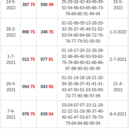
14-5-
25-29-32-42-43-49-49-
15-5-
307
75
936
49
2022
52-54-56-63-65-66-73-
2022
76-84-85-91-94-94
01-02-06-09-13-28-29-
28-2-
33-35-37-45-49-51-52-
890
75
248
76
1-3-2022
2022
53-54-60-64-66-72-76-
76-77-79-91-93-93
01-16-17-20-22-28-28-
1-7-
32-36-40-40-53-59-62-
012
75
877
81
2-7-2021
2021
75-78-80-80-81-86-86-
87-88-90-91-95-99
01-01-14-18-18-21-32-
20-4-
34-35-36-37-41-41-41-
21-4-
054
75
843
55
2021
43-47-50-51-53-55-69-
2021
73-77-90-96-97-99
03-04-07-07-10-11-18-
7-4-
22-22-31-33-36-37-40-
976
75
639
04
8-4-2021
2021
40-42-47-53-67-78-79-
79-84-84-86-90-94