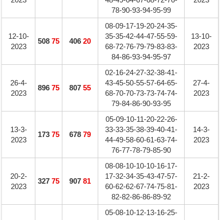
78-90-93-94-95-99
08-09-17-19-20-24-35-
12-10-
35-35-42-44-47-55-59-
13-10-
508
75
406
20
2023
68-72-76-79-79-83-83-
2023
84-86-93-94-95-97
02-16-24-27-32-38-41-
26-4-
43-45-50-55-57-64-65-
27-4-
896
75
807
55
2023
68-70-70-73-73-74-74-
2023
79-84-86-90-93-95
05-09-10-11-20-22-26-
13-3-
33-33-35-38-39-40-41-
14-3-
173
75
678
79
2023
44-49-58-60-61-63-74-
2023
76-77-78-79-85-90
08-08-10-10-10-16-17-
20-2-
17-32-34-35-43-47-57-
21-2-
327
75
907
81
2023
60-62-62-67-74-75-81-
2023
82-82-86-86-89-92
05-08-10-12-13-16-25-