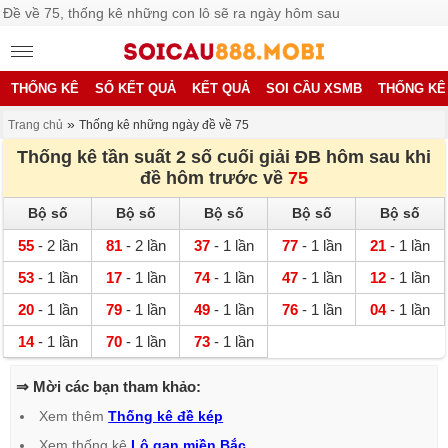
Đề về 75, thống kê những con lô sẽ ra ngày hôm sau
THỐNG KÊ
SỔ KẾT QUẢ
KẾT QUẢ
SOI CẦU XSMB
THỐNG KÊ
»
Trang chủ
Thống kê những ngày đề về 75
Thống kê tần suất 2 số cuối giải ĐB hôm sau khi
đề hôm trước về
75
Bộ số
Bộ số
Bộ số
Bộ số
Bộ số
55
- 2 lần
81
- 2 lần
37
- 1 lần
77
- 1 lần
21
- 1 lần
53
- 1 lần
17
- 1 lần
74
- 1 lần
47
- 1 lần
12
- 1 lần
20
- 1 lần
79
- 1 lần
49
- 1 lần
76
- 1 lần
04
- 1 lần
14
- 1 lần
70
- 1 lần
73
- 1 lần
⇒ Mời các bạn tham khảo:
Xem thêm
Thống kê đề kép
Xem thống kê
Lô gan miền Bắc