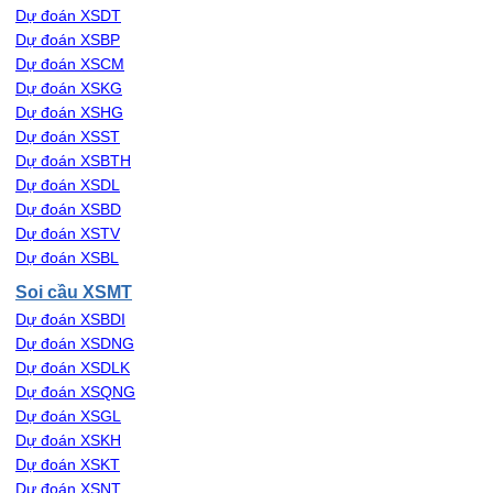
Dự đoán XSDT
Dự đoán XSBP
Dự đoán XSCM
Dự đoán XSKG
Dự đoán XSHG
Dự đoán XSST
Dự đoán XSBTH
Dự đoán XSDL
Dự đoán XSBD
Dự đoán XSTV
Dự đoán XSBL
Soi cầu XSMT
Dự đoán XSBDI
Dự đoán XSDNG
Dự đoán XSDLK
Dự đoán XSQNG
Dự đoán XSGL
Dự đoán XSKH
Dự đoán XSKT
Dự đoán XSNT