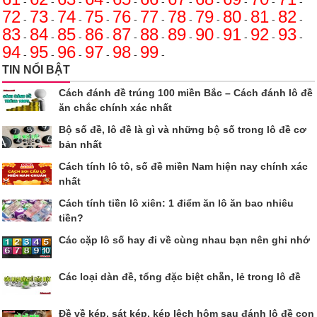
-
-
-
-
-
-
-
-
-
-
-
72
73
74
75
76
77
78
79
80
81
82
-
-
-
-
-
-
-
-
-
-
-
83
84
85
86
87
88
89
90
91
92
93
-
-
-
-
-
-
-
-
-
-
-
94
95
96
97
98
99
-
-
-
-
-
-
TIN NỔI BẬT
Cách đánh đề trúng 100 miền Bắc – Cách đánh lô đề
ăn chắc chính xác nhất
Bộ số đề, lô đề là gì và những bộ số trong lô đề cơ
bản nhất
Cách tính lô tô, số đề miền Nam hiện nay chính xác
nhất
Cách tính tiền lô xiên: 1 điểm ăn lô ăn bao nhiêu
tiền?
Các cặp lô số hay đi về cùng nhau bạn nên ghi nhớ
Các loại dàn đề, tổng đặc biệt chẵn, lẻ trong lô đề
Đề về kép, sát kép, kép lệch hôm sau đánh lô đề con