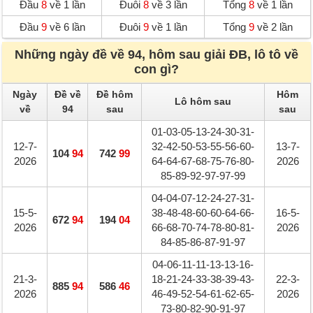
Đầu
8
về
1
lần
Đuôi
8
về
3
lần
Tổng
8
về
1
lần
Đầu
9
về
6
lần
Đuôi
9
về
1
lần
Tổng
9
về
2
lần
Những ngày đề về 94, hôm sau giải ĐB, lô tô về
con gì?
Ngày
Đề về
Đề hôm
Hôm
Lô hôm sau
về
94
sau
sau
01-03-05-13-24-30-31-
12-7-
32-42-50-53-55-56-60-
13-7-
104
94
742
99
2026
64-64-67-68-75-76-80-
2026
85-89-92-97-97-99
04-04-07-12-24-27-31-
15-5-
38-48-48-60-60-64-66-
16-5-
672
94
194
04
2026
66-68-70-74-78-80-81-
2026
84-85-86-87-91-97
04-06-11-11-13-13-16-
21-3-
18-21-24-33-38-39-43-
22-3-
885
94
586
46
2026
46-49-52-54-61-62-65-
2026
73-80-82-90-91-97