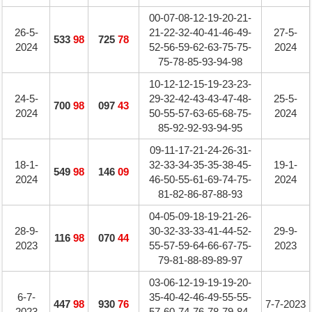
00-07-08-12-19-20-21-
26-5-
21-22-32-40-41-46-49-
27-5-
533
98
725
78
2024
52-56-59-62-63-75-75-
2024
75-78-85-93-94-98
10-12-12-15-19-23-23-
24-5-
29-32-42-43-43-47-48-
25-5-
700
98
097
43
2024
50-55-57-63-65-68-75-
2024
85-92-92-93-94-95
09-11-17-21-24-26-31-
18-1-
32-33-34-35-35-38-45-
19-1-
549
98
146
09
2024
46-50-55-61-69-74-75-
2024
81-82-86-87-88-93
04-05-09-18-19-21-26-
28-9-
30-32-33-33-41-44-52-
29-9-
116
98
070
44
2023
55-57-59-64-66-67-75-
2023
79-81-88-89-89-97
03-06-12-19-19-19-20-
6-7-
35-40-42-46-49-55-55-
447
98
930
76
7-7-2023
2023
57-60-74-76-78-79-84-