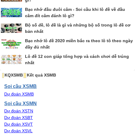
gì?
Bạc nhớ đầu đuôi câm - Soi cầu khi lô đề về đầu
câm đít câm đánh lô gì?
Bộ số đề, lô đề là gì và những bộ số trong lô đề cơ
bản nhất
Bạc nhớ lô đề 2020 miền bắc ra theo lô tô theo ngày
đầy đủ nhất
Lô đề 12 con giáp tổng hợp và cách chơi dễ trúng
nhất
KQXSMB
Kết quả XSMB
Soi cầu XSMB
Dự đoán XSMB
Soi cầu XSMN
Dự đoán XSTN
Dự đoán XSBT
Dự đoán XSVT
Dự đoán XSVL