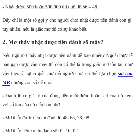
- Nhặt được 500 hoặc 500.000 thì nuôi lô 56 – 46.
Đây chỉ là một số gợi ý cho người chơi nhặt được tiền đánh con gì,
tuy nhiên, nếu là giấc mơ thì có sự khác biệt.
2. Mơ thấy nhặt được tiền đánh số mấy?
Nếu ngủ mơ thấy nhặt được tiền đánh đề bao nhiêu? Ngoài thực tế
bạn gặp được vận may thì còn có thể là trong giấc mơ tồn tại, như
vậy theo ý nghĩa giấc mơ mà người chơi có thể lựa chọn
soi cầu
MB
những con số để nuôi:
- Đánh lô có giá trị của đồng tiền nhặt được hoặc seri của nó kèm
với số lộn của nó nếu bạn nhớ.
- Mơ thấy được tiền thì đánh lô 48, 68, 78, 08.
- Mơ thấy tiền xu thì đánh số 01, 10, 02.