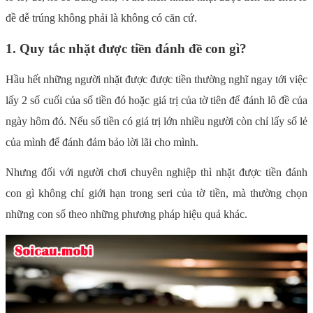
đề dễ trúng không phải là không có căn cứ.
1. Quy tắc nhặt được tiền đánh đề con gì?
Hầu hết những người nhặt được được tiền thường nghĩ ngay tới việc
lấy 2 số cuối của số tiền đó hoặc giá trị của tờ tiên để đánh lô đề của
ngày hôm đó. Nếu số tiền có giá trị lớn nhiều người còn chỉ lấy số lẻ
của mình để đánh đảm bảo lời lãi cho mình.
Nhưng đối với người chơi chuyên nghiệp thì nhặt được tiền đánh
con gì không chỉ giới hạn trong seri của tờ tiền, mà thường chọn
những con số theo những phương pháp hiệu quả khác.