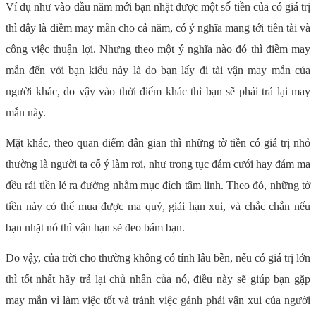
Ví dụ như vào đầu năm mới bạn nhặt được một số tiền của có giá trị
thì đây là điềm may mắn cho cả năm, có ý nghĩa mang tới tiền tài và
công việc thuận lợi. Nhưng theo một ý nghĩa nào đó thì điềm may
mắn đến với bạn kiểu này là do bạn lấy đi tài vận may mắn của
người khác, do vậy vào thời điểm khác thì bạn sẽ phải trả lại may
mắn này.
Mặt khác, theo quan điểm dân gian thì những tờ tiền có giá trị nhỏ
thường là người ta cố ý làm rơi, như trong tục đám cưới hay đám ma
đều rải tiền lẻ ra đường nhằm mục đích tâm linh. Theo đó, những tờ
tiền này có thể mua được ma quỷ, giải hạn xui, và chắc chắn nếu
bạn nhặt nó thì vận hạn sẽ đeo bám bạn.
Do vậy, của trời cho thường không có tính lâu bền, nếu có giá trị lớn
thì tốt nhất hãy trả lại chủ nhân của nó, điều này sẽ giúp bạn gặp
may mắn vì làm việc tốt và tránh việc gánh phải vận xui của người