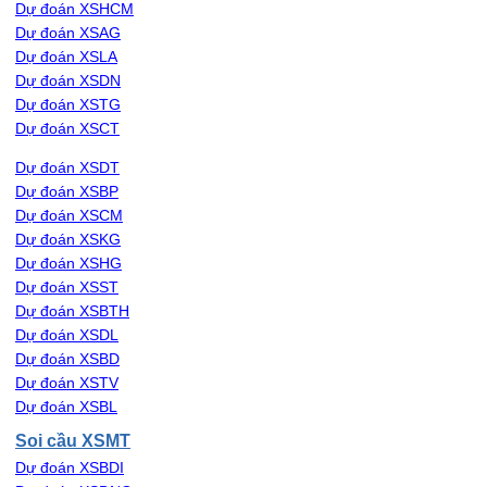
Dự đoán XSHCM
Dự đoán XSAG
Dự đoán XSLA
Dự đoán XSDN
Dự đoán XSTG
Dự đoán XSCT
Dự đoán XSDT
Dự đoán XSBP
Dự đoán XSCM
Dự đoán XSKG
Dự đoán XSHG
Dự đoán XSST
Dự đoán XSBTH
Dự đoán XSDL
Dự đoán XSBD
Dự đoán XSTV
Dự đoán XSBL
Soi cầu XSMT
Dự đoán XSBDI