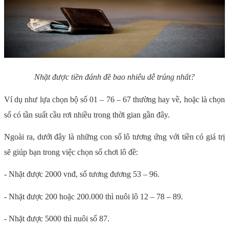
Nhặt được tiền đánh đề bao nhiêu dễ trúng nhất?
Ví dụ như lựa chọn bộ số 01 – 76 – 67 thường hay về, hoặc là chọn
số có tần suất cầu rơi nhiều trong thời gian gần đây.
Ngoài ra, dưới đây là những con số lô tương ứng với tiền có giá trị
sẽ giúp bạn trong việc chọn số chơi lô đề:
- Nhặt được 2000 vnđ, số tương đương 53 – 96.
- Nhặt được 200 hoặc 200.000 thì nuôi lô 12 – 78 – 89.
- Nhặt được 5000 thì nuôi số 87.