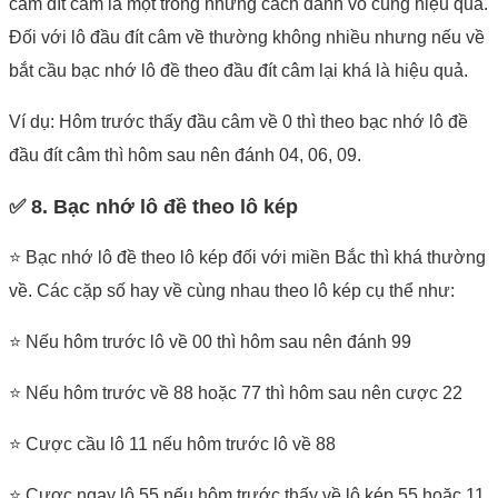
câm đít câm là một trong những cách đánh vô cùng hiệu quả.
Đối với lô đầu đít câm về thường không nhiều nhưng nếu về
bắt cầu bạc nhớ lô đề theo đầu đít câm lại khá là hiệu quả.
Ví dụ: Hôm trước thấy đầu câm về 0 thì theo bạc nhớ lô đề
đầu đít câm thì hôm sau nên đánh 04, 06, 09.
✅ 8. Bạc nhớ lô đề theo lô kép
⭐ Bạc nhớ lô đề theo lô kép đối với miền Bắc thì khá thường
về. Các cặp số hay về cùng nhau theo lô kép cụ thể như:
⭐ Nếu hôm trước lô về 00 thì hôm sau nên đánh 99
⭐ Nếu hôm trước về 88 hoặc 77 thì hôm sau nên cược 22
⭐ Cược cầu lô 11 nếu hôm trước lô về 88
⭐ Cược ngay lô 55 nếu hôm trước thấy về lô kép 55 hoặc 11