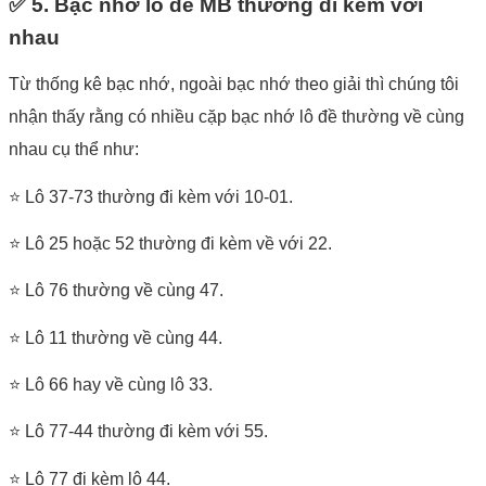
✅ 5. Bạc nhớ lô đề MB thường đi kèm với
nhau
Từ thống kê bạc nhớ, ngoài bạc nhớ theo giải thì chúng tôi
nhận thấy rằng có nhiều cặp bạc nhớ lô đề thường về cùng
nhau cụ thể như:
⭐ Lô 37-73 thường đi kèm với 10-01.
⭐ Lô 25 hoặc 52 thường đi kèm về với 22.
⭐ Lô 76 thường về cùng 47.
⭐ Lô 11 thường về cùng 44.
⭐ Lô 66 hay về cùng lô 33.
⭐ Lô 77-44 thường đi kèm với 55.
⭐ Lô 77 đi kèm lô 44.