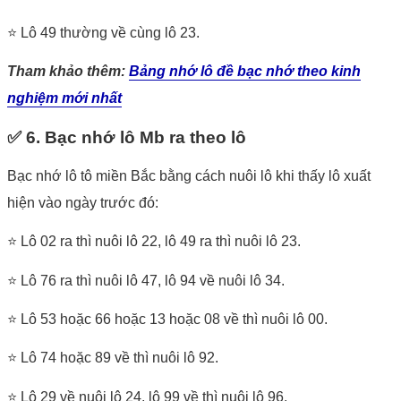
⭐ Lô 49 thường về cùng lô 23.
Tham khảo thêm:
Bảng nhớ lô đề bạc nhớ theo kinh
nghiệm mới nhất
✅ 6. Bạc nhớ lô Mb ra theo lô
Bạc nhớ lô tô miền Bắc bằng cách nuôi lô khi thấy lô xuất
hiện vào ngày trước đó:
⭐ Lô 02 ra thì nuôi lô 22, lô 49 ra thì nuôi lô 23.
⭐ Lô 76 ra thì nuôi lô 47, lô 94 về nuôi lô 34.
⭐ Lô 53 hoặc 66 hoặc 13 hoặc 08 về thì nuôi lô 00.
⭐ Lô 74 hoặc 89 về thì nuôi lô 92.
⭐ Lô 29 về nuôi lô 24, lô 99 về thì nuôi lô 96.