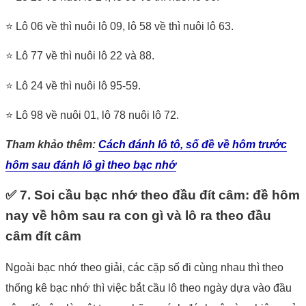
⭐ Lô 06 về thì nuôi lô 09, lô 58 về thì nuôi lô 63.
⭐ Lô 77 về thì nuôi lô 22 và 88.
⭐ Lô 24 về thì nuôi lô 95-59.
⭐ Lô 98 về nuôi 01, lô 78 nuôi lô 72.
Tham khảo thêm:
Cách đánh lô tô, số đề về hôm trước
hôm sau đánh lô gì theo bạc nhớ
✅ 7. Soi cầu bạc nhớ theo đầu đít câm: đề hôm
nay về hôm sau ra con gì và lô ra theo đầu
câm đít câm
Ngoài bạc nhớ theo giải, các cặp số đi cùng nhau thì theo
thống kê bạc nhớ thì việc bắt cầu lô theo ngày dựa vào đầu