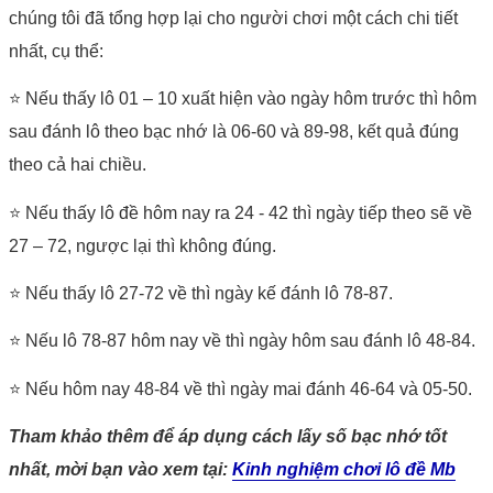
chúng tôi đã tổng hợp lại cho người chơi một cách chi tiết
nhất, cụ thể:
⭐ Nếu thấy lô 01 – 10 xuất hiện vào ngày hôm trước thì hôm
sau đánh lô theo bạc nhớ là 06-60 và 89-98, kết quả đúng
theo cả hai chiều.
⭐ Nếu thấy lô đề hôm nay ra 24 - 42 thì ngày tiếp theo sẽ về
27 – 72, ngược lại thì không đúng.
⭐ Nếu thấy lô 27-72 về thì ngày kế đánh lô 78-87.
⭐ Nếu lô 78-87 hôm nay về thì ngày hôm sau đánh lô 48-84.
⭐ Nếu hôm nay 48-84 về thì ngày mai đánh 46-64 và 05-50.
Tham khảo thêm để áp dụng cách lấy số bạc nhớ tốt
nhất, mời bạn vào xem tại:
Kinh nghiệm chơi lô đề Mb