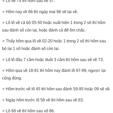
⭐ Lô về 75 thì hôm sau về 57.
⭐ Hôm nay về 66 thì ngày mai 66 sẽ lại về.
⭐ Lô tô về cả bộ 05-50 hoặc xuất hiện 1 trong 2 số thì hôm
sau đánh số còn lại, hoặc đánh cả để ôm chắc.
⭐ Thấy hôm qua lô về 02-20 hoặc 1 trong 2 số thì hôm sau
bỏ lại 1 số hoặc đánh số còn lại.
⭐ Lô tô đầu 7 câm hoặc đuôi 3 câm thì hôm sau sẽ về 73.
⭐ Hôm qua về 18-81 thì hôm nay đánh lô 97-99, ngược lại
cũng đúng.
⭐ Hôm trước về lô 45 thì hôm sau đánh 59-95 hoặc 09 sẽ về.
⭐ Ngày hôm trước lô 58 về thì hôm sau về 63.
⭐ Lô 68 về thì hôm sau xổ 86.