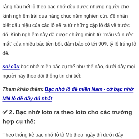
rằng h
ầu hết lô theo bạc nhớ đều được những người chơi
kinh nghiệm trải qua hàng chục năm nghiên cứu để nhận
biết dấu hiệu của các lô sẽ ra từ những cặp lô đã về trước
đó. Kinh nghiệm này đã được chứng mình từ “máu và nước
mắt” của nhiều bậc tiền bối, đảm bảo có tới 90% tỷ lệ trúng lô
đề.
soi cầu
bạc nhớ miền bắc cụ thể như thế nào, dưới đây mọi
người hãy theo dõi thông tin chi tiết:
Tham khảo thêm:
Bạc nhớ lô đề miền Nam - cờ bạc nhớ
MN lô đề đầy đủ nhất
✅ 2. Bạc nhớ loto ra theo loto cho các trường
hợp cụ thể:
Theo thống kê bạc nhớ lô tô Mb theo ngày thì dưới đây