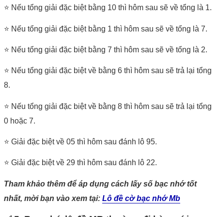
⭐ Nếu tổng giải đặc biệt bằng 10 thì hôm sau sẽ về tổng là 1.
⭐ Nếu tổng giải đặc biệt bằng 1 thì hôm sau sẽ về tổng là 7.
⭐ Nếu tổng giải đặc biệt bằng 7 thì hôm sau sẽ về tổng là 2.
⭐ Nếu tổng giải đặc biệt về bằng 6 thì hôm sau sẽ trả lại tổng
8.
⭐ Nếu tổng giải đặc biệt về bằng 8 thì hôm sau sẽ trả lại tổng
0 hoặc 7.
⭐ Giải đặc biệt về 05 thì hôm sau đánh lô 95.
⭐ Giải đặc biệt về 29 thì hôm sau đánh lô 22.
Tham khảo thêm để áp dụng cách lấy số bạc nhớ tốt
nhất, mời bạn vào xem tại:
Lô đề cờ bạc nhớ Mb