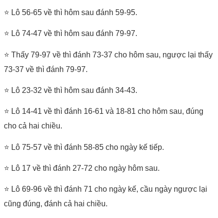
⭐ Lô 56-65 về thì hôm sau đánh 59-95.
⭐ Lô 74-47 về thì hôm sau đánh 79-97.
⭐ Thấy 79-97 về thì đánh 73-37 cho hôm sau, ngược lại thấy
73-37 về thì đánh 79-97.
⭐ Lô 23-32 về thì hôm sau đánh 34-43.
⭐ Lô 14-41 về thì đánh 16-61 và 18-81 cho hôm sau, đúng
cho cả hai chiều.
⭐ Lô 75-57 về thì đánh 58-85 cho ngày kế tiếp.
⭐ Lô 17 về thì đánh 27-72 cho ngày hôm sau.
⭐ Lô 69-96 về thì đánh 71 cho ngày kế, cầu ngày ngược lại
cũng đúng, đánh cả hai chiều.