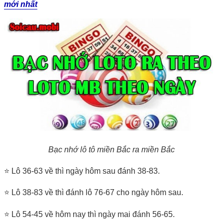
mới nhất
Bạc nhớ lô tô miền Bắc ra miền Bắc
⭐ Lô 36-63 về thì ngày hôm sau đánh 38-83.
⭐ Lô 38-83 về thì đánh lô 76-67 cho ngày hôm sau.
⭐ Lô 54-45 về hôm nay thì ngày mai đánh 56-65.