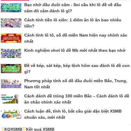
Bạc nhớ đầu đuôi câm - Soi cầu khi lô đề về đầu
câm đít câm đánh lô gì?
Cách tính tiền lô xiên: 1 điểm ăn lô ăn bao nhiêu
tiền?
Cách tính lô tô, số đề miền Nam hiện nay chính xác
nhất
Kinh nghiệm chơi lô đề Mb mới nhất theo bạc nhớ
Đề về kép, sát kép, kép lệch hôm sau đánh lô đề con
gì?
Phương pháp tính số đề đầu đuôi miền Bắc, Trung,
Nam tốt nhất
Cách đánh đề trúng 100 miền Bắc – Cách đánh lô đề
ăn chắc chính xác nhất
Cách luận đề, tính lô, bắt cầu giải đặc biệt XSMB
chuẩn xác, mới nhất
KQXSMB
Kết quả XSMB