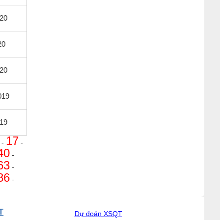
020
20
020
019
019
17
-
-
40
-
63
-
86
-
T
Dự đoán XSQT