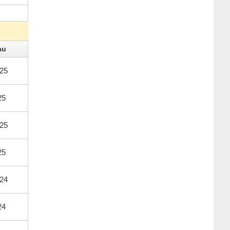
au
025
25
025
25
024
24