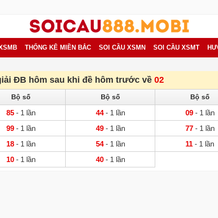
 XSMB
THỐNG KÊ MIỀN BẮC
SOI CẦU XSMN
SOI CẦU XSMT
HƯ
 giải ĐB hôm sau khi đề hôm trước về
02
Bộ số
Bộ số
Bộ số
85
- 1 lần
44
- 1 lần
09
- 1 lần
99
- 1 lần
49
- 1 lần
77
- 1 lần
18
- 1 lần
54
- 1 lần
11
- 1 lần
10
- 1 lần
40
- 1 lần