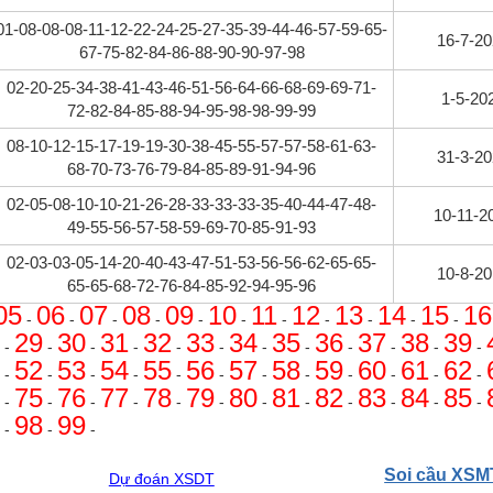
01-08-08-08-11-12-22-24-25-27-35-39-44-46-57-59-65-
16-7-2
67-75-82-84-86-88-90-90-97-98
02-20-25-34-38-41-43-46-51-56-64-66-68-69-69-71-
1-5-20
72-82-84-85-88-94-95-98-98-99-99
08-10-12-15-17-19-19-30-38-45-55-57-57-58-61-63-
31-3-2
68-70-73-76-79-84-85-89-91-94-96
02-05-08-10-10-21-26-28-33-33-33-35-40-44-47-48-
10-11-2
49-55-56-57-58-59-69-70-85-91-93
02-03-03-05-14-20-40-43-47-51-53-56-56-62-65-65-
10-8-2
65-65-68-72-76-84-85-92-94-95-96
05
06
07
08
09
10
11
12
13
14
15
16
-
-
-
-
-
-
-
-
-
-
-
29
30
31
32
33
34
35
36
37
38
39
-
-
-
-
-
-
-
-
-
-
-
-
52
53
54
55
56
57
58
59
60
61
62
-
-
-
-
-
-
-
-
-
-
-
-
75
76
77
78
79
80
81
82
83
84
85
-
-
-
-
-
-
-
-
-
-
-
-
98
99
-
-
-
Soi cầu XSM
Dự đoán XSDT