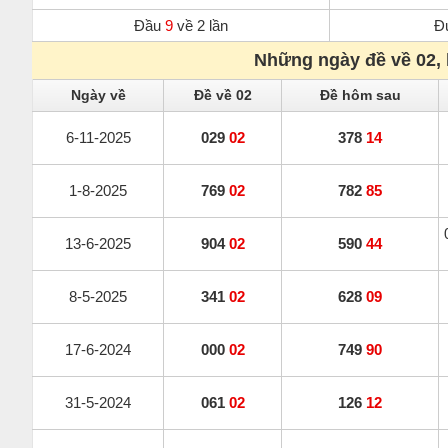
Đầu
9
về
2
lần
Đ
Những ngày đề về 02, h
Ngày về
Đề về 02
Đề hôm sau
6-11-2025
029
02
378
14
1-8-2025
769
02
782
85
13-6-2025
904
02
590
44
8-5-2025
341
02
628
09
17-6-2024
000
02
749
90
31-5-2024
061
02
126
12