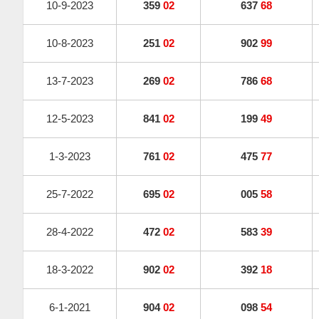
10-9-2023
359
02
637
68
10-8-2023
251
02
902
99
13-7-2023
269
02
786
68
12-5-2023
841
02
199
49
1-3-2023
761
02
475
77
25-7-2022
695
02
005
58
28-4-2022
472
02
583
39
18-3-2022
902
02
392
18
6-1-2021
904
02
098
54