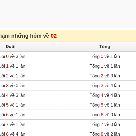
chạm những hôm về
02
Đuôi
Tổng
uôi
0
về
3
lần
Tổng
0
về
1
lần
uôi
1
về
1
lần
Tổng
1
về
1
lần
uôi
2
về
1
lần
Tổng
2
về
3
lần
uôi
3
về
0
lần
Tổng
3
về
4
lần
uôi
4
về
3
lần
Tổng
4
về
4
lần
uôi
5
về
1
lần
Tổng
5
về
1
lần
uôi
6
về
1
lần
Tổng
6
về
0
lần
uôi
7
về
1
lần
Tổng
7
về
0
lần
uôi
8
về
4
lần
Tổng
8
về
2
lần