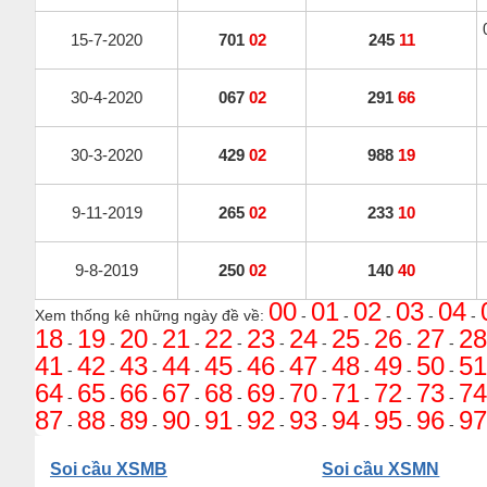
15-7-2020
701
02
245
11
30-4-2020
067
02
291
66
30-3-2020
429
02
988
19
9-11-2019
265
02
233
10
9-8-2019
250
02
140
40
00
01
02
03
04
Xem thống kê những ngày đề về:
-
-
-
-
-
18
19
20
21
22
23
24
25
26
27
28
-
-
-
-
-
-
-
-
-
-
41
42
43
44
45
46
47
48
49
50
51
-
-
-
-
-
-
-
-
-
-
64
65
66
67
68
69
70
71
72
73
74
-
-
-
-
-
-
-
-
-
-
87
88
89
90
91
92
93
94
95
96
97
-
-
-
-
-
-
-
-
-
-
Soi cầu XSMB
Soi cầu XSMN