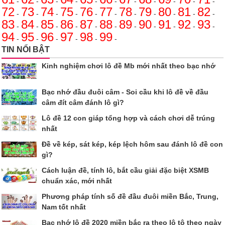
-
-
-
-
-
-
-
-
-
-
-
72
73
74
75
76
77
78
79
80
81
82
-
-
-
-
-
-
-
-
-
-
-
83
84
85
86
87
88
89
90
91
92
93
-
-
-
-
-
-
-
-
-
-
-
94
95
96
97
98
99
-
-
-
-
-
-
TIN NỔI BẬT
Kinh nghiệm chơi lô đề Mb mới nhất theo bạc nhớ
Bạc nhớ đầu đuôi câm - Soi cầu khi lô đề về đầu
câm đít câm đánh lô gì?
Lô đề 12 con giáp tổng hợp và cách chơi dễ trúng
nhất
Đề về kép, sát kép, kép lệch hôm sau đánh lô đề con
gì?
Cách luận đề, tính lô, bắt cầu giải đặc biệt XSMB
chuẩn xác, mới nhất
Phương pháp tính số đề đầu đuôi miền Bắc, Trung,
Nam tốt nhất
Bạc nhớ lô đề 2020 miền bắc ra theo lô tô theo ngày