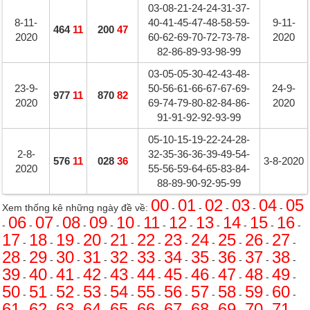
03-08-21-24-24-31-37-
8-11-
40-41-45-47-48-58-59-
9-11-
464
11
200
47
2020
60-62-69-70-72-73-78-
2020
82-86-89-93-98-99
03-05-05-30-42-43-48-
23-9-
50-56-61-66-67-67-69-
24-9-
977
11
870
82
2020
69-74-79-80-82-84-86-
2020
91-91-92-92-93-99
05-10-15-19-22-24-28-
2-8-
32-35-36-36-39-49-54-
576
11
028
36
3-8-2020
2020
55-56-59-64-65-83-84-
88-89-90-92-95-99
00
01
02
03
04
05
Xem thống kê những ngày đề về:
-
-
-
-
-
06
07
08
09
10
11
12
13
14
15
16
-
-
-
-
-
-
-
-
-
-
-
-
17
18
19
20
21
22
23
24
25
26
27
-
-
-
-
-
-
-
-
-
-
-
28
29
30
31
32
33
34
35
36
37
38
-
-
-
-
-
-
-
-
-
-
-
39
40
41
42
43
44
45
46
47
48
49
-
-
-
-
-
-
-
-
-
-
-
50
51
52
53
54
55
56
57
58
59
60
-
-
-
-
-
-
-
-
-
-
-
61
62
63
64
65
66
67
68
69
70
71