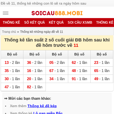
Đề về 11, thống kê những con lô sẽ ra ngày hôm sau
THỐNG KÊ
SỔ KẾT QUẢ
KẾT QUẢ
SOI CẦU XSMB
THỐNG KÊ
»
Trang chủ
Thống kê những ngày đề về 11
Thống kê tần suất 2 số cuối giải ĐB hôm sau khi
đề hôm trước về
11
Bộ số
Bộ số
Bộ số
Bộ số
Bộ số
13
- 2 lần
36
- 2 lần
05
- 2 lần
62
- 1 lần
23
- 1 lần
35
- 1 lần
16
- 1 lần
67
- 1 lần
48
- 1 lần
65
- 1 lần
30
- 1 lần
20
- 1 lần
34
- 1 lần
91
- 1 lần
49
- 1 lần
47
- 1 lần
82
- 1 lần
⇒ Mời các bạn tham khảo:
Xem thêm
Thống kê đề kép
Xem thống kê
Lô gan miền Bắc