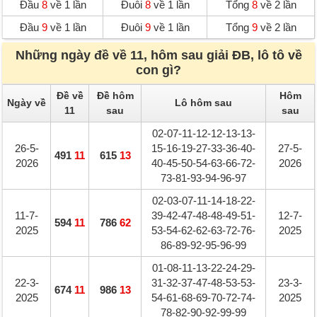
Đầu
8
về
1
lần
Đuôi
8
về
1
lần
Tổng
8
về
2
lần
Đầu
9
về
1
lần
Đuôi
9
về
1
lần
Tổng
9
về
2
lần
Những ngày đề về 11, hôm sau giải ĐB, lô tô về
con gì?
Đề về
Đề hôm
Hôm
Ngày về
Lô hôm sau
11
sau
sau
02-07-11-12-12-13-13-
26-5-
15-16-19-27-33-36-40-
27-5-
491
11
615
13
2026
40-45-50-54-63-66-72-
2026
73-81-93-94-96-97
02-03-07-11-14-18-22-
11-7-
39-42-47-48-48-49-51-
12-7-
594
11
786
62
2025
53-54-62-62-63-72-76-
2025
86-89-92-95-96-99
01-08-11-13-22-24-29-
22-3-
31-32-37-47-48-53-53-
23-3-
674
11
986
13
2025
54-61-68-69-70-72-74-
2025
78-82-90-92-99-99