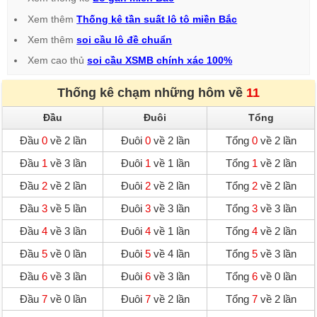
Xem thêm
Thống kê tần suất lô tô miền Bắc
Xem thêm
soi cầu lô đề chuẩn
Xem cao thủ
soi cầu XSMB chính xác 100%
Thống kê chạm những hôm về
11
Đầu
Đuôi
Tổng
Đầu
0
về
2
lần
Đuôi
0
về
2
lần
Tổng
0
về
2
lần
Đầu
1
về
3
lần
Đuôi
1
về
1
lần
Tổng
1
về
2
lần
Đầu
2
về
2
lần
Đuôi
2
về
2
lần
Tổng
2
về
2
lần
Đầu
3
về
5
lần
Đuôi
3
về
3
lần
Tổng
3
về
3
lần
Đầu
4
về
3
lần
Đuôi
4
về
1
lần
Tổng
4
về
2
lần
Đầu
5
về
0
lần
Đuôi
5
về
4
lần
Tổng
5
về
3
lần
Đầu
6
về
3
lần
Đuôi
6
về
3
lần
Tổng
6
về
0
lần
Đầu
7
về
0
lần
Đuôi
7
về
2
lần
Tổng
7
về
2
lần