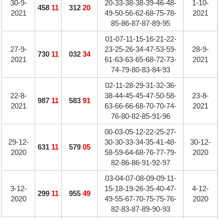
30-9-
20-33-38-38-39-46-48-
1-10-
458
11
312
20
2021
49-50-56-62-68-75-78-
2021
85-86-87-87-89-95
01-07-11-15-16-21-22-
27-9-
23-25-26-34-47-53-59-
28-9-
730
11
032
34
2021
61-63-63-65-68-72-73-
2021
74-79-80-83-84-93
02-11-28-29-31-32-36-
22-8-
38-44-45-45-47-50-58-
23-8-
987
11
583
91
2021
63-66-66-68-70-70-74-
2021
76-80-82-85-91-96
00-03-05-12-22-25-27-
29-12-
30-30-33-34-35-41-48-
30-12-
631
11
579
05
2020
58-59-64-68-76-77-79-
2020
82-86-86-91-92-97
03-04-07-08-09-09-11-
3-12-
15-18-19-26-35-40-47-
4-12-
299
11
955
49
2020
49-55-67-70-75-75-76-
2020
82-83-87-89-90-93