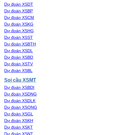
Dự đoán XSDT
Dự đoán XSBP
Dự đoán XSCM
Dự đoán XSKG
Dự đoán XSHG
Dự đoán XSST
Dự đoán XSBTH
Dự đoán XSDL
Dự đoán XSBD
Dự đoán XSTV
Dự đoán XSBL
Soi cầu XSMT
Dự đoán XSBDI
Dự đoán XSDNG
Dự đoán XSDLK
Dự đoán XSQNG
Dự đoán XSGL
Dự đoán XSKH
Dự đoán XSKT
Dự đoán XSNT