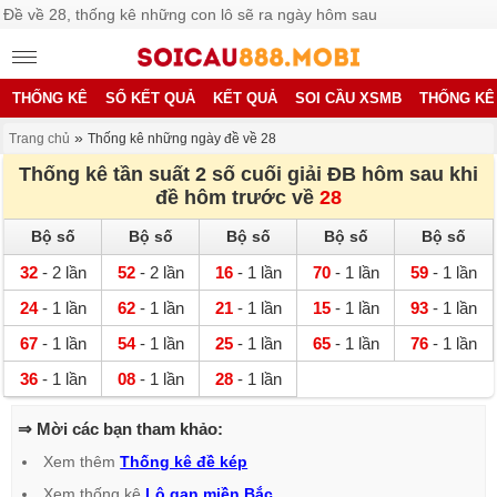
Đề về 28, thống kê những con lô sẽ ra ngày hôm sau
THỐNG KÊ
SỔ KẾT QUẢ
KẾT QUẢ
SOI CẦU XSMB
THỐNG KÊ
»
Trang chủ
Thống kê những ngày đề về 28
Thống kê tần suất 2 số cuối giải ĐB hôm sau khi
đề hôm trước về
28
Bộ số
Bộ số
Bộ số
Bộ số
Bộ số
32
- 2 lần
52
- 2 lần
16
- 1 lần
70
- 1 lần
59
- 1 lần
24
- 1 lần
62
- 1 lần
21
- 1 lần
15
- 1 lần
93
- 1 lần
67
- 1 lần
54
- 1 lần
25
- 1 lần
65
- 1 lần
76
- 1 lần
36
- 1 lần
08
- 1 lần
28
- 1 lần
⇒ Mời các bạn tham khảo:
Xem thêm
Thống kê đề kép
Xem thống kê
Lô gan miền Bắc