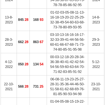
78-78-85-86-92-95
01-02-03-05-08-11-13-
13-8-
16-18-19-20-22-25-29-
14-8-
845
28
168
93
2023
32-38-49-54-60-63-68-
2023
73-78-80-89-93-95
03-10-13-16-16-16-17-
28-3-
32-33-39-41-44-56-56-
29-3-
662
28
863
67
2023
60-61-66-67-68-71-73-
2023
74-80-85-91-95-98
00-03-12-18-20-28-34-
4-12-
36-38-40-41-42-42-54-
5-12-
050
28
134
54
2022
54-56-59-60-63-64-70-
2022
71-82-83-85-91-92
06-08-11-19-23-25-27-
22-10-
28-31-35-36-44-46-50-
23-10-
566
28
731
25
2021
51-58-61-62-68-69-76-
2021
81-85-90-93-94-98
01-04-05-08-15-19-22-