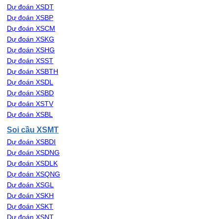
Dự đoán XSDT
Dự đoán XSBP
Dự đoán XSCM
Dự đoán XSKG
Dự đoán XSHG
Dự đoán XSST
Dự đoán XSBTH
Dự đoán XSDL
Dự đoán XSBD
Dự đoán XSTV
Dự đoán XSBL
Soi cầu XSMT
Dự đoán XSBDI
Dự đoán XSDNG
Dự đoán XSDLK
Dự đoán XSQNG
Dự đoán XSGL
Dự đoán XSKH
Dự đoán XSKT
Dự đoán XSNT