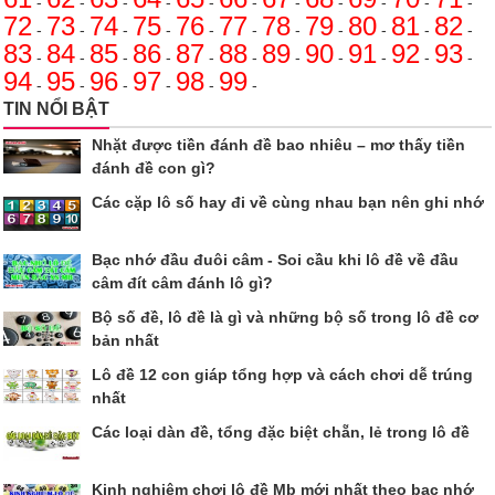
-
-
-
-
-
-
-
-
-
-
-
72
73
74
75
76
77
78
79
80
81
82
-
-
-
-
-
-
-
-
-
-
-
83
84
85
86
87
88
89
90
91
92
93
-
-
-
-
-
-
-
-
-
-
-
94
95
96
97
98
99
-
-
-
-
-
-
TIN NỔI BẬT
Nhặt được tiền đánh đề bao nhiêu – mơ thấy tiền
đánh đề con gì?
Các cặp lô số hay đi về cùng nhau bạn nên ghi nhớ
Bạc nhớ đầu đuôi câm - Soi cầu khi lô đề về đầu
câm đít câm đánh lô gì?
Bộ số đề, lô đề là gì và những bộ số trong lô đề cơ
bản nhất
Lô đề 12 con giáp tổng hợp và cách chơi dễ trúng
nhất
Các loại dàn đề, tổng đặc biệt chẵn, lẻ trong lô đề
Kinh nghiệm chơi lô đề Mb mới nhất theo bạc nhớ