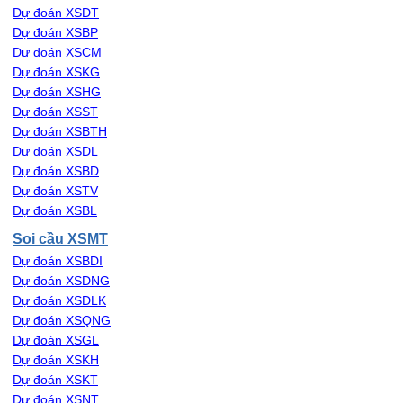
Dự đoán XSDT
Dự đoán XSBP
Dự đoán XSCM
Dự đoán XSKG
Dự đoán XSHG
Dự đoán XSST
Dự đoán XSBTH
Dự đoán XSDL
Dự đoán XSBD
Dự đoán XSTV
Dự đoán XSBL
Soi cầu XSMT
Dự đoán XSBDI
Dự đoán XSDNG
Dự đoán XSDLK
Dự đoán XSQNG
Dự đoán XSGL
Dự đoán XSKH
Dự đoán XSKT
Dự đoán XSNT