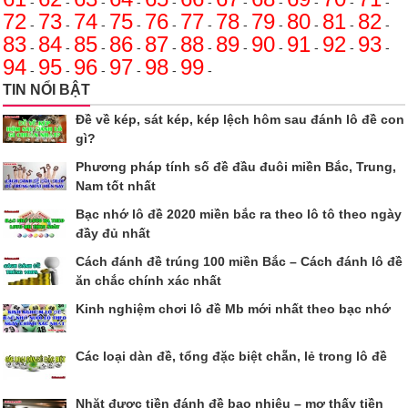
-
-
-
-
-
-
-
-
-
-
-
72
73
74
75
76
77
78
79
80
81
82
-
-
-
-
-
-
-
-
-
-
-
83
84
85
86
87
88
89
90
91
92
93
-
-
-
-
-
-
-
-
-
-
-
94
95
96
97
98
99
-
-
-
-
-
-
TIN NỔI BẬT
Đề về kép, sát kép, kép lệch hôm sau đánh lô đề con
gì?
Phương pháp tính số đề đầu đuôi miền Bắc, Trung,
Nam tốt nhất
Bạc nhớ lô đề 2020 miền bắc ra theo lô tô theo ngày
đầy đủ nhất
Cách đánh đề trúng 100 miền Bắc – Cách đánh lô đề
ăn chắc chính xác nhất
Kinh nghiệm chơi lô đề Mb mới nhất theo bạc nhớ
Các loại dàn đề, tổng đặc biệt chẵn, lẻ trong lô đề
Nhặt được tiền đánh đề bao nhiêu – mơ thấy tiền