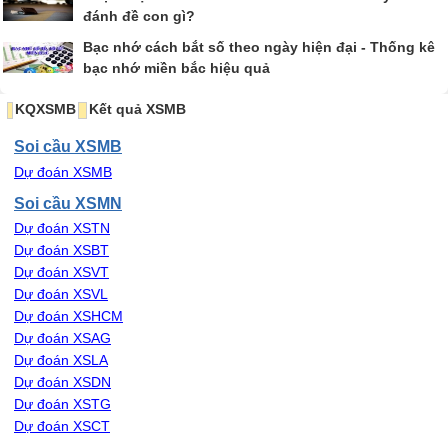
đánh đề con gì?
Bạc nhớ cách bắt số theo ngày hiện đại - Thống kê
bạc nhớ miền bắc hiệu quả
KQXSMB
Kết quả XSMB
Soi cầu XSMB
Dự đoán XSMB
Soi cầu XSMN
Dự đoán XSTN
Dự đoán XSBT
Dự đoán XSVT
Dự đoán XSVL
Dự đoán XSHCM
Dự đoán XSAG
Dự đoán XSLA
Dự đoán XSDN
Dự đoán XSTG
Dự đoán XSCT