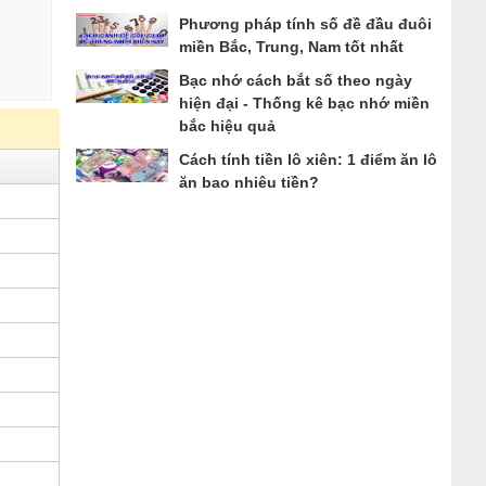
Phương pháp tính số đề đầu đuôi
miền Bắc, Trung, Nam tốt nhất
Bạc nhớ cách bắt số theo ngày
hiện đại - Thống kê bạc nhớ miền
bắc hiệu quả
Cách tính tiền lô xiên: 1 điểm ăn lô
ăn bao nhiêu tiền?