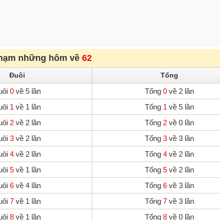
chạm những hôm về
62
Đuôi
Tổng
uôi
0
về
5
lần
Tổng
0
về
2
lần
uôi
1
về
1
lần
Tổng
1
về
5
lần
uôi
2
về
2
lần
Tổng
2
về
0
lần
uôi
3
về
2
lần
Tổng
3
về
3
lần
uôi
4
về
2
lần
Tổng
4
về
2
lần
uôi
5
về
1
lần
Tổng
5
về
2
lần
uôi
6
về
4
lần
Tổng
6
về
3
lần
uôi
7
về
1
lần
Tổng
7
về
3
lần
uôi
8
về
1
lần
Tổng
8
về
0
lần