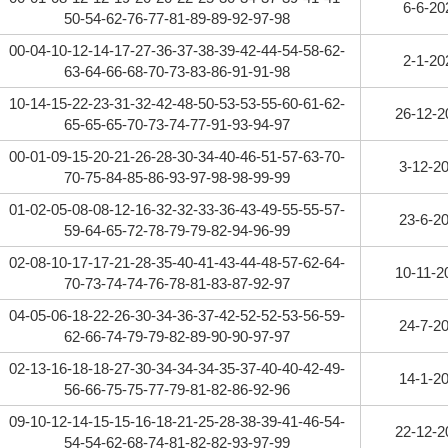
6-6-20
50-54-62-76-77-81-89-89-92-97-98
00-04-10-12-14-17-27-36-37-38-39-42-44-54-58-62-
2-1-20
63-64-66-68-70-73-83-86-91-91-98
10-14-15-22-23-31-32-42-48-50-53-53-55-60-61-62-
26-12-2
65-65-65-70-73-74-77-91-93-94-97
00-01-09-15-20-21-26-28-30-34-40-46-51-57-63-70-
3-12-2
70-75-84-85-86-93-97-98-98-99-99
01-02-05-08-08-12-16-32-32-33-36-43-49-55-55-57-
23-6-2
59-64-65-72-78-79-79-82-94-96-99
02-08-10-17-17-21-28-35-40-41-43-44-48-57-62-64-
10-11-2
70-73-74-74-76-78-81-83-87-92-97
04-05-06-18-22-26-30-34-36-37-42-52-52-53-56-59-
24-7-2
62-66-74-79-79-82-89-90-90-97-97
02-13-16-18-18-27-30-34-34-34-35-37-40-40-42-49-
14-1-2
56-66-75-75-77-79-81-82-86-92-96
09-10-12-14-15-15-16-18-21-25-28-38-39-41-46-54-
22-12-2
54-54-62-68-74-81-82-82-93-97-99