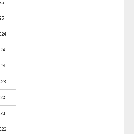
25
25
024
024
024
023
023
023
022