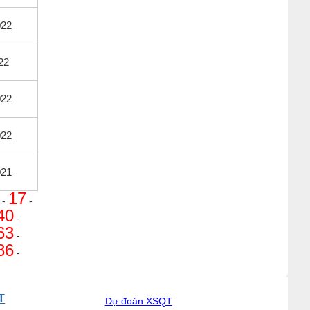
022
22
022
022
021
17
-
-
40
-
63
-
86
-
T
Dự đoán XSQT