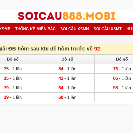
 XSMB
THỐNG KÊ MIỀN BẮC
SOI CẦU XSMN
SOI CẦU XSMT
HƯ
 giải ĐB hôm sau khi đề hôm trước về
92
Bộ số
Bộ số
Bộ số
75
- 1 lần
84
- 1 lần
76
- 1 lần
35
- 1 lần
42
- 1 lần
06
- 1 lần
79
- 1 lần
64
- 1 lần
98
- 1 lần
39
- 1 lần
60
- 1 lần