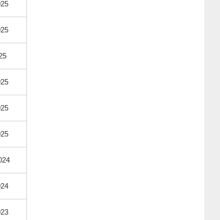
025
025
25
025
025
025
024
024
023