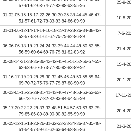
29-8-2
57-61-62-63-74-77-82-88-93-95-95
01-02-05-15-15-17-22-26-30-30-35-38-44-45-46-47-
10-8-2
51-57-61-72-78-83-83-84-86-89-99
01-01-06-12-14-14-14-16-18-19-19-23-26-34-38-42-
7-6-20
52-57-58-61-61-67-79-79-82-86-89
06-06-06-18-19-23-24-24-33-39-44-44-49-50-52-55-
21-4-2
56-59-60-64-69-76-79-81-82-83-92
05-08-14-31-33-35-36-42-42-45-45-51-52-56-57-59-
19-4-2
62-63-66-70-73-77-80-82-83-89-92
01-16-17-19-20-29-29-30-32-45-46-49-50-58-59-64-
20-1-2
69-70-72-75-76-77-79-87-88-90-93
00-03-05-15-25-28-31-41-43-46-47-48-53-53-53-63-
17-11-2
66-73-76-77-82-82-83-84-94-95-99
05-17-20-22-22-29-33-33-48-51-54-57-60-63-63-79-
20-4-2
79-85-86-89-89-90-90-92-95-99-99
00-09-12-15-18-20-26-31-32-33-33-34-36-37-39-48-
21-3-2
51-54-57-59-61-62-63-64-68-85-86