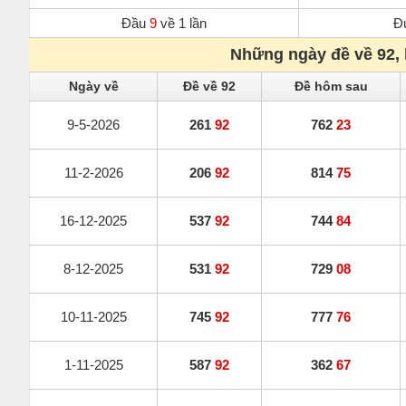
Đầu
9
về
1
lần
Đ
Những ngày đề về 92, h
Ngày về
Đề về 92
Đề hôm sau
9-5-2026
261
92
762
23
11-2-2026
206
92
814
75
16-12-2025
537
92
744
84
8-12-2025
531
92
729
08
10-11-2025
745
92
777
76
1-11-2025
587
92
362
67