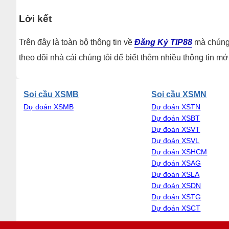
Lời kết
Trên đây là toàn bộ thông tin về
Đăng Ký TIP88
mà chúng 
theo dõi nhà cái chúng tôi để biết thêm nhiều thông tin mớ
Soi cầu XSMB
Soi cầu XSMN
Dự đoán XSMB
Dự đoán XSTN
Dự đoán XSBT
Dự đoán XSVT
Dự đoán XSVL
Dự đoán XSHCM
Dự đoán XSAG
Dự đoán XSLA
Dự đoán XSDN
Dự đoán XSTG
Dự đoán XSCT