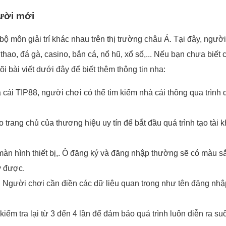
ười mới
bộ môn giải trí khác nhau trên thị trường châu Á. Tại đây, ngườ
hao, đá gà, casino, bắn cá, nổ hũ, xổ số,... Nếu bạn chưa biết 
i bài viết dưới đây để biết thêm thông tin nha:
 cái TIP88, người chơi có thể tìm kiếm nhà cái thông qua trình 
 trang chủ của thương hiệu uy tín để bắt đầu quá trình tạo tài 
 màn hình thiết bị,. Ô đăng ký và đăng nhập thường sẽ có màu s
y được.
. Người chơi cần điền các dữ liệu quan trọng như tên đăng nhậ
kiểm tra lại từ 3 đến 4 lần để đảm bảo quá trình luôn diễn ra su