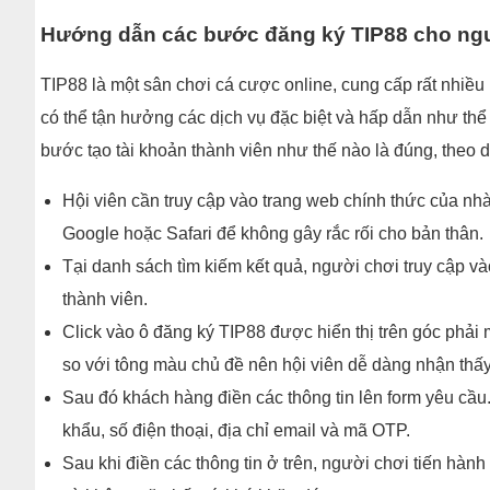
Hướng dẫn các bước đăng ký TIP88 cho ng
TIP88 là một sân chơi cá cược online, cung cấp rất nhiều 
có thể tận hưởng các dịch vụ đặc biệt và hấp dẫn như thể t
bước tạo tài khoản thành viên như thế nào là đúng, theo dõ
Hội viên cần truy cập vào trang web chính thức của nhà
Google hoặc Safari để không gây rắc rối cho bản thân.
Tại danh sách tìm kiếm kết quả, người chơi truy cập vào
thành viên.
Click vào ô đăng ký TIP88 được hiển thị trên góc phải
so với tông màu chủ đề nên hội viên dễ dàng nhận thấ
Sau đó khách hàng điền các thông tin lên form yêu cầu
khẩu, số điện thoại, địa chỉ email và mã OTP.
Sau khi điền các thông tin ở trên, người chơi tiến hành 