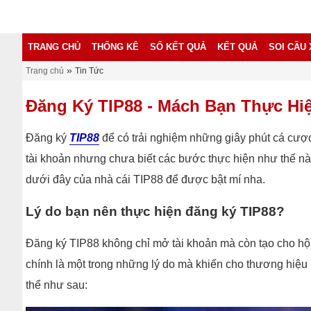
TRANG CHỦ
THỐNG KÊ
SỔ KẾT QUẢ
KẾT QUẢ
SOI CẦU
»
Trang chủ
Tin Tức
Đăng Ký TIP88 - Mách Bạn Thực H
Đăng ký
TIP88
để có trải nghiệm những giây phút cá cược
tài khoản nhưng chưa biết các bước thực hiện như thế nào 
dưới đây của nhà cái TIP88 để được bật mí nha.
Lý do bạn nên thực hiện đăng ký TIP88?
Đăng ký TIP88 không chỉ mở tài khoản mà còn tạo cho hội 
chính là một trong những lý do mà khiến cho thương hiệu
thể như sau: