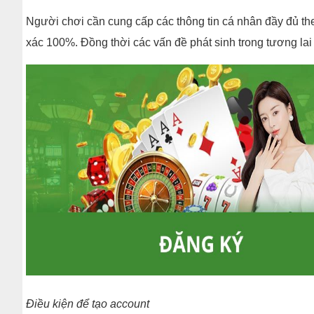
Người chơi cần cung cấp các thông tin cá nhân đầy đủ th
xác 100%. Đồng thời các vấn đề phát sinh trong tương lai
Điều kiện để tạo account