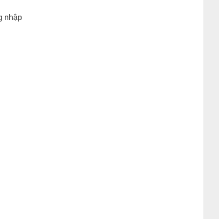
ng nhập