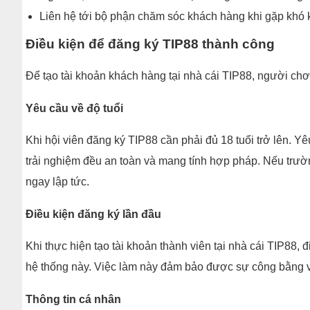
Liên hệ tới bộ phận chăm sóc khách hàng khi gặp khó k
Điều kiện để đăng ký TIP88 thành công
Để tạo tài khoản khách hàng tại nhà cái TIP88, người chơ
Yêu cầu về độ tuổi
Khi hội viên đăng ký TIP88 cần phải đủ 18 tuổi trở lên. Y
trải nghiệm đều an toàn và mang tính hợp pháp. Nếu trườn
ngay lập tức.
Điều kiện đăng ký lần đầu
Khi thực hiện tạo tài khoản thành viên tại nhà cái TIP88, 
hệ thống này. Việc làm này đảm bảo được sự công bằng v
Thông tin cá nhân