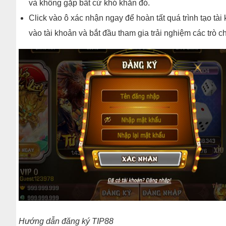
và không gặp bất cứ khó khăn đó.
Click vào ô xác nhận ngay để hoàn tất quá trình tạo tài
vào tài khoản và bắt đầu tham gia trải nghiệm các trò c
Hướng dẫn đăng ký TIP88