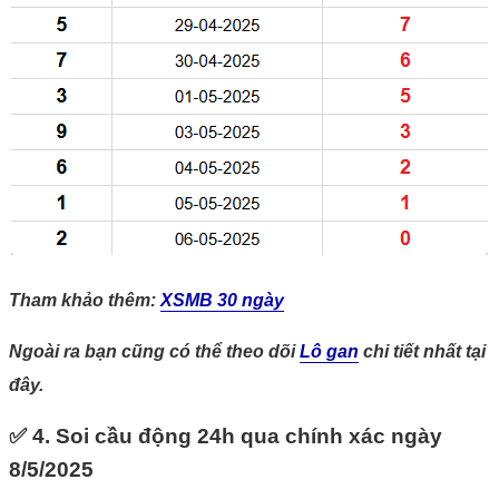
Tham khảo thêm:
XSMB 30 ngày
Ngoài ra bạn cũng có thể theo dõi
Lô gan
chi tiết nhất tại
đây.
✅ 4. Soi cầu động 24h qua chính xác ngày
8/5/2025