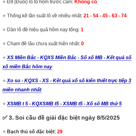
⭐ Đít (Đuôi) lô tô hôm trước câm:
Không có
⭐ Thống kê tần suất lô về nhiều nhất:
21 - 54 - 45 - 63 - 74
⭐ Dàn lô đề hiệu quả hôm nay tổng:
1
⭐ Chạm đề lâu chưa xuất hiện nhất:
0
⭐
XS Miền Bắc - KQXS Miền Bắc - Sổ xố MB - Kết quả sổ
xố miền Bắc hôm nay
⭐
Xo so - KQXS - XS - Kết quả xổ số kiến thiết trực tiếp 3
miền nhanh nhất
⭐
XSMB t 5 - KQXSMB t5 - XSMB t5 - Xổ số MB thứ 5
✅ 3. Soi cầu đề giải đặc biệt ngày 8/5/2025
⭐
Bạch thủ số đặc biệt:
29