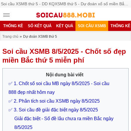
Soi cầu XSMB thứ 5 - DD KQXSMB thứ 5 - Dự đoán xổ số miền Bắc thứ năm
THỐNG KÊ
SỔ KẾT QUẢ
KẾT QUẢ
SOI CẦU XSMB
THỐNG KÊ
»
Trang chủ
Dự đoán XSMB thứ 5
Soi cầu XSMB 8/5/2025 - Chốt số đẹp
miền Bắc thứ 5 miễn phí
Nội dung bài viết
✅ 1. Chốt số soi cầu MB ngày 8/5/2025 - Soi cầu
888 đẹp nhất hôm nay
✅ 2. Phân tích soi cầu XSMB ngày 8/5/2025
✅ 3. Soi cầu đề giải đặc biệt ngày 8/5/2025
Giải đặc biệt - Số đề lâu chưa ra miền Bắc ngày
8/5/2025