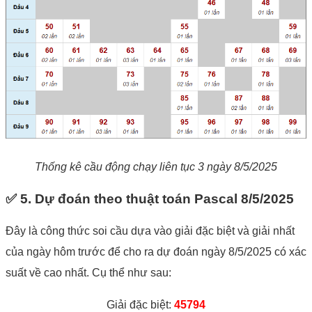
Thống kê cầu động chạy liên tục 3 ngày 8/5/2025
✅ 5. Dự đoán theo thuật toán Pascal 8/5/2025
Đây là công thức soi cầu dựa vào giải đặc biệt và giải nhất
của ngày hôm trước để cho ra dự đoán ngày 8/5/2025 có xác
suất về cao nhất. Cụ thể như sau:
Giải đặc biệt:
45794