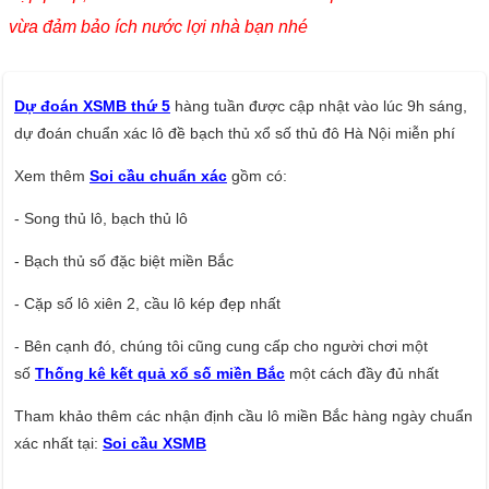
vừa đảm bảo ích nước lợi nhà bạn nhé
Dự đoán XSMB thứ 5
hàng tuần được cập nhật vào lúc 9h sáng,
dự đoán chuẩn xác lô đề bạch thủ xổ số thủ đô Hà Nội miễn phí
Xem thêm
Soi cầu chuẩn xác
gồm có:
- Song thủ lô, bạch thủ lô
- Bạch thủ số đặc biệt miền Bắc
- Cặp số lô xiên 2, cầu lô kép đẹp nhất
- Bên cạnh đó, chúng tôi cũng cung cấp cho người chơi một
số
Thống kê kết quả xổ số miền Bắc
một cách đầy đủ nhất
Tham khảo thêm các nhận định cầu lô miền Bắc hàng ngày chuẩn
xác nhất tại:
Soi cầu XSMB