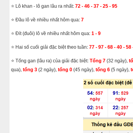
⭐ Lô khan - lô gan lâu ra nhất:
72 - 46 - 37 - 25 - 95
⭐ Đầu lô về nhiều nhất hôm qua:
7
⭐ Đít (đuôi) lô về nhiều nhất hôm qua:
1 - 9
⭐ Hai số cuối giải đặc biệt theo tuần:
77 - 97 - 68 - 40 - 58 
⭐ Tổng gan (lâu ra) của giải đặc biệt:
Tổng 7
(32 ngày),
t
qua),
tổng 3
(2 ngày),
tổng 0
(45 ngày),
tổng 6
(5 ngày),
t