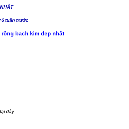
I NHẤT
 6 tuần trước
 rồng bạch kim đẹp nhất
 tại đây