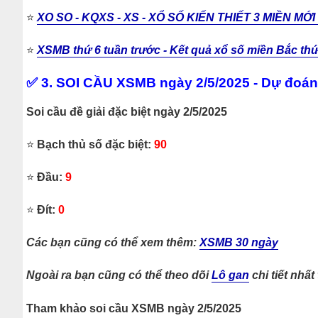
⭐
XO SO - KQXS - XS - XỔ SỐ KIẾN THIẾT 3 MIỀN MỚ
⭐
XSMB thứ 6 tuần trước - Kết quả xổ số miền Bắc thứ
✅ 3. SOI CẦU XSMB ngày 2/5/2025 - Dự đoán
Soi cầu đề giải đặc biệt ngày 2/5/2025
⭐
Bạch thủ số đặc biệt:
90
⭐
Đầu:
9
⭐
Đít:
0
Các bạn cũng có thể xem thêm:
XSMB 30 ngày
Ngoài ra bạn cũng có thể theo dõi
Lô gan
chi tiết nhất
Tham khảo soi cầu XSMB ngày 2/5/2025