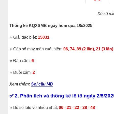
Xổ số mi
Thống kê KQXSMB ngày hôm qua 1/5/2025
⭐ Giải đặc biệt:
15031
⭐ Cặp số may mắn xuất hiện:
06, 74, 89 (2 lần), 21 (3 lần)
⭐ Đầu câm:
6
⭐ Đuôi câm:
2
Xem thêm:
Soi cầu MB
✅ 2. Phân tích và thống kê lô tô ngày 2/5/202
⭐ Bộ số loto về nhiều nhất:
06 - 21 - 22 - 38 - 48