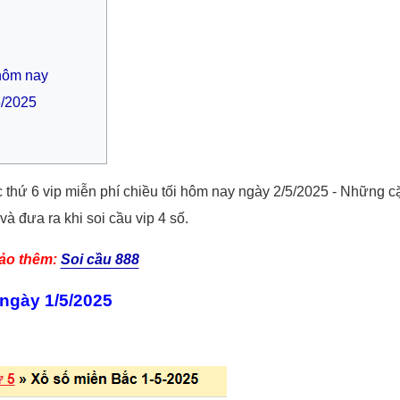
 hôm nay
5/2025
c thứ 6 vip miễn phí chiều tối hôm nay ngày 2/5/2025 - Những c
và đưa ra khi soi cầu vip 4 số.
ảo thêm:
Soi cầu 888
ngày 1/5/2025