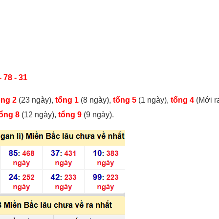
- 78 - 31
ổng 2
(23 ngày),
tổng 1
(8 ngày),
tổng 5
(1 ngày),
tổng 4
(Mới r
ổng 8
(12 ngày),
tổng 9
(9 ngày).