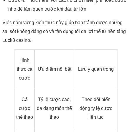
Bước 4: Thực hành với các trò chơi miễn phí hoặc cược
nhỏ để làm quen trước khi đầu tư lớn.
Việc nắm vững kiến thức này giúp bạn tránh được những
sai sót không đáng có và tận dụng tối đa lợi thế từ nền tảng
Luck8 casino.
Hình
thức cá
Ưu điểm nổi bật
Lưu ý quan trọng
cược
Cá
Tỷ lệ cược cao,
Theo dõi biến
cược
đa dạng môn thể
động tỷ lệ cược
thể thao
thao
liên tục