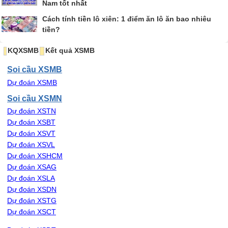
Nam tốt nhất
Cách tính tiền lô xiên: 1 điểm ăn lô ăn bao nhiêu
tiền?
KQXSMB
Kết quả XSMB
Soi cầu XSMB
Dự đoán XSMB
Soi cầu XSMN
Dự đoán XSTN
Dự đoán XSBT
Dự đoán XSVT
Dự đoán XSVL
Dự đoán XSHCM
Dự đoán XSAG
Dự đoán XSLA
Dự đoán XSDN
Dự đoán XSTG
Dự đoán XSCT