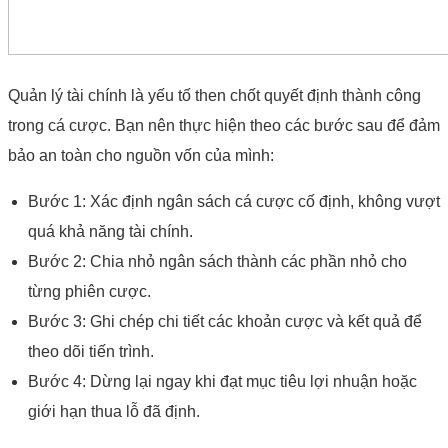
Quản lý tài chính là yếu tố then chốt quyết định thành công
trong cá cược. Bạn nên thực hiện theo các bước sau để đảm
bảo an toàn cho nguồn vốn của mình:
Bước 1: Xác định ngân sách cá cược cố định, không vượt
quá khả năng tài chính.
Bước 2: Chia nhỏ ngân sách thành các phần nhỏ cho
từng phiên cược.
Bước 3: Ghi chép chi tiết các khoản cược và kết quả để
theo dõi tiến trình.
Bước 4: Dừng lại ngay khi đạt mục tiêu lợi nhuận hoặc
giới hạn thua lỗ đã định.