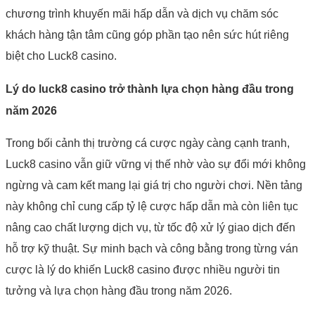
chương trình khuyến mãi hấp dẫn và dịch vụ chăm sóc
khách hàng tận tâm cũng góp phần tạo nên sức hút riêng
biệt cho Luck8 casino.
Lý do luck8 casino trở thành lựa chọn hàng đầu trong
năm 2026
Trong bối cảnh thị trường cá cược ngày càng cạnh tranh,
Luck8 casino vẫn giữ vững vị thế nhờ vào sự đổi mới không
ngừng và cam kết mang lại giá trị cho người chơi. Nền tảng
này không chỉ cung cấp tỷ lệ cược hấp dẫn mà còn liên tục
nâng cao chất lượng dịch vụ, từ tốc độ xử lý giao dịch đến
hỗ trợ kỹ thuật. Sự minh bạch và công bằng trong từng ván
cược là lý do khiến Luck8 casino được nhiều người tin
tưởng và lựa chọn hàng đầu trong năm 2026.