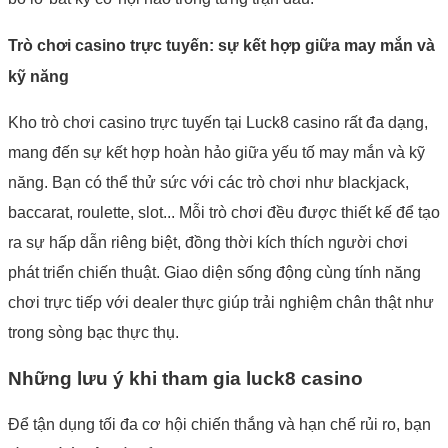
Trò chơi casino trực tuyến: sự kết hợp giữa may mắn và
kỹ năng
Kho trò chơi casino trực tuyến tại Luck8 casino rất đa dạng,
mang đến sự kết hợp hoàn hảo giữa yếu tố may mắn và kỹ
năng. Bạn có thể thử sức với các trò chơi như blackjack,
baccarat, roulette, slot... Mỗi trò chơi đều được thiết kế để tạo
ra sự hấp dẫn riêng biệt, đồng thời kích thích người chơi
phát triển chiến thuật. Giao diện sống động cùng tính năng
chơi trực tiếp với dealer thực giúp trải nghiệm chân thật như
trong sòng bạc thực thụ.
Những lưu ý khi tham gia luck8 casino
Để tận dụng tối đa cơ hội chiến thắng và hạn chế rủi ro, bạn