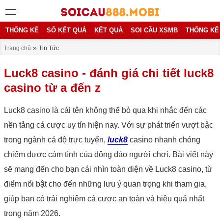
THỐNG KÊ
SỔ KẾT QUẢ
KẾT QUẢ
SOI CẦU XSMB
THỐNG KÊ
»
Trang chủ
Tin Tức
Luck8 casino - đánh giá chi tiết luck8
casino từ a đến z
Luck8 casino là cái tên không thể bỏ qua khi nhắc đến các
nền tảng cá cược uy tín hiện nay. Với sự phát triển vượt bậc
trong ngành cá độ trực tuyến,
luck8
casino nhanh chóng
chiếm được cảm tình của đông đảo người chơi. Bài viết này
sẽ mang đến cho bạn cái nhìn toàn diện về Luck8 casino, từ
điểm nổi bật cho đến những lưu ý quan trọng khi tham gia,
giúp bạn có trải nghiệm cá cược an toàn và hiệu quả nhất
trong năm 2026.