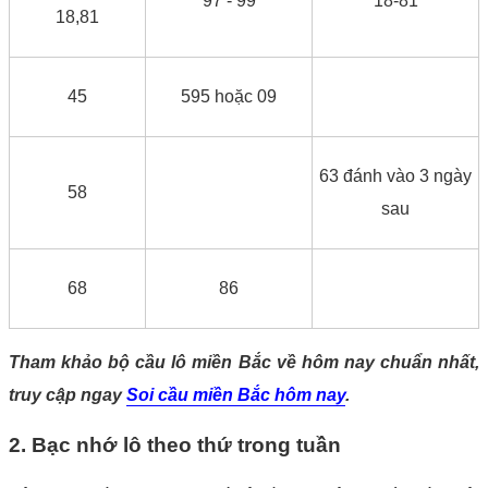
97 - 99
18-81
18,81
45
595 hoặc 09
63 đánh vào 3 ngày
58
sau
68
86
Tham khảo bộ cầu lô miền Bắc về hôm nay chuẩn nhất,
truy cập ngay
Soi cầu miền Bắc hôm nay
.
2. Bạc nhớ lô theo thứ trong tuần