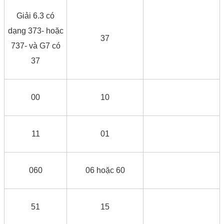
Giải 6.3 có
dạng 373- hoặc
37
737- và G7 có
37
00
10
11
01
060
06 hoặc 60
51
15