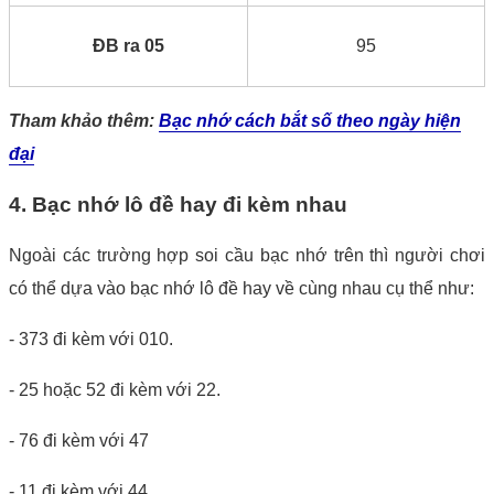
ĐB ra 05
95
Tham khảo thêm:
Bạc nhớ cách bắt số theo ngày hiện
đại
4. Bạc nhớ lô đề hay đi kèm nhau
Ngoài các trường hợp soi cầu bạc nhớ trên thì người chơi
có thể dựa vào bạc nhớ lô đề hay về cùng nhau cụ thể như:
- 373 đi kèm với 010.
- 25 hoặc 52 đi kèm với 22.
- 76 đi kèm với 47
- 11 đi kèm với 44