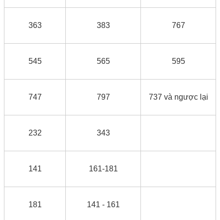
363
383
767
545
565
595
747
797
737 và ngược lại
232
343
141
161-181
181
141 - 161