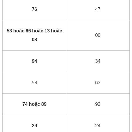
76
47
53 hoặc 66 hoặc 13 hoặc
00
08
94
34
58
63
74 hoặc 89
92
29
24