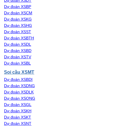
Dự đoán XSDT
Dự đoán XSBP
Dự đoán XSCM
Dự đoán XSKG
Dự đoán XSHG
Dự đoán XSST
Dự đoán XSBTH
Dự đoán XSDL
Dự đoán XSBD
Dự đoán XSTV
Dự đoán XSBL
Soi cầu XSMT
Dự đoán XSBDI
Dự đoán XSDNG
Dự đoán XSDLK
Dự đoán XSQNG
Dự đoán XSGL
Dự đoán XSKH
Dự đoán XSKT
Dự đoán XSNT