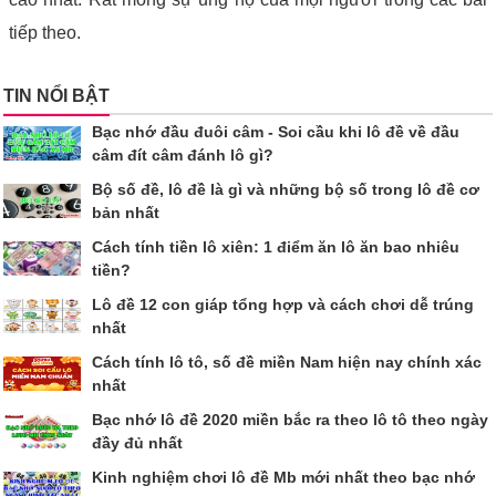
tiếp theo.
TIN NỔI BẬT
Bạc nhớ đầu đuôi câm - Soi cầu khi lô đề về đầu
câm đít câm đánh lô gì?
Bộ số đề, lô đề là gì và những bộ số trong lô đề cơ
bản nhất
Cách tính tiền lô xiên: 1 điểm ăn lô ăn bao nhiêu
tiền?
Lô đề 12 con giáp tổng hợp và cách chơi dễ trúng
nhất
Cách tính lô tô, số đề miền Nam hiện nay chính xác
nhất
Bạc nhớ lô đề 2020 miền bắc ra theo lô tô theo ngày
đầy đủ nhất
Kinh nghiệm chơi lô đề Mb mới nhất theo bạc nhớ