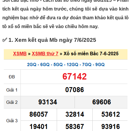
Soi cầu bạc nhớ - cách bắt số theo ngày 8/6/2025 – Phân
tích kết quả ngày hôm trước, chúng tôi sẽ dựa vào kinh
nghiệm bạc nhớ để đưa ra dự đoán tham khảo kết quả lô
tô xổ số miền bắc sẽ về vào chiều hôm nay.
✅ 1. Xem kết quả Mb ngày 7/6/2025