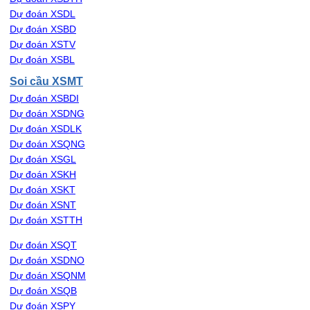
Dự đoán XSDL
Dự đoán XSBD
Dự đoán XSTV
Dự đoán XSBL
Soi cầu XSMT
Dự đoán XSBDI
Dự đoán XSDNG
Dự đoán XSDLK
Dự đoán XSQNG
Dự đoán XSGL
Dự đoán XSKH
Dự đoán XSKT
Dự đoán XSNT
Dự đoán XSTTH
Dự đoán XSQT
Dự đoán XSDNO
Dự đoán XSQNM
Dự đoán XSQB
Dự đoán XSPY