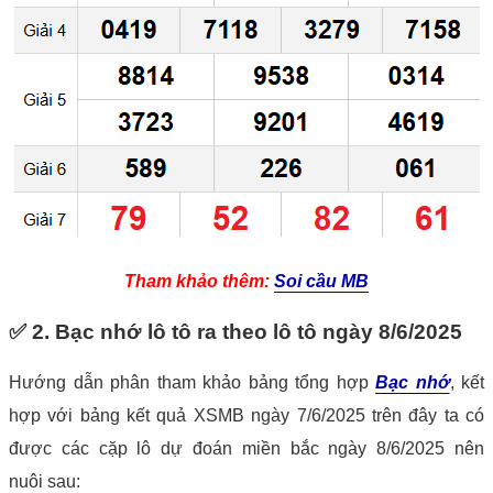
Tham khảo thêm:
Soi cầu MB
✅ 2. Bạc nhớ lô tô ra theo lô tô ngày 8/6/2025
Hướng dẫn phân tham khảo bảng tổng hợp
Bạc nhớ
, kết
hợp với bảng kết quả XSMB ngày 7/6/2025 trên đây ta có
được các cặp lô dự đoán miền bắc ngày 8/6/2025 nên
nuôi sau: