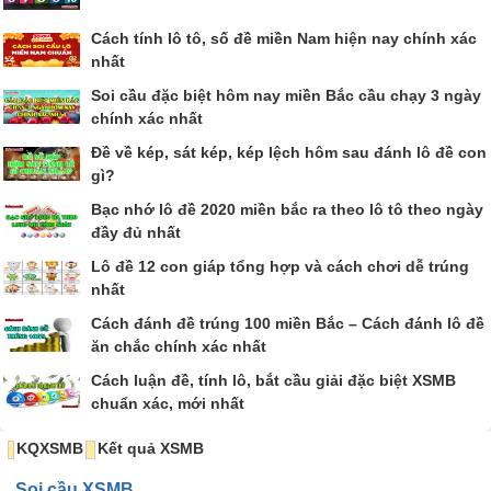
Cách tính lô tô, số đề miền Nam hiện nay chính xác
nhất
Soi cầu đặc biệt hôm nay miền Bắc cầu chạy 3 ngày
chính xác nhất
Đề về kép, sát kép, kép lệch hôm sau đánh lô đề con
gì?
Bạc nhớ lô đề 2020 miền bắc ra theo lô tô theo ngày
đầy đủ nhất
Lô đề 12 con giáp tổng hợp và cách chơi dễ trúng
nhất
Cách đánh đề trúng 100 miền Bắc – Cách đánh lô đề
ăn chắc chính xác nhất
Cách luận đề, tính lô, bắt cầu giải đặc biệt XSMB
chuẩn xác, mới nhất
KQXSMB
Kết quả XSMB
Soi cầu XSMB