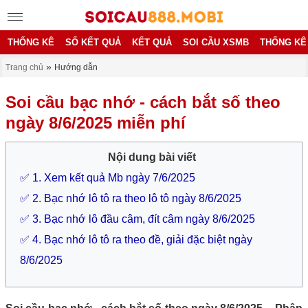
THỐNG KÊ
SỔ KẾT QUẢ
KẾT QUẢ
SOI CẦU XSMB
THỐNG KÊ
»
Trang chủ
Hướng dẫn
Soi cầu bạc nhớ - cách bắt số theo
ngày 8/6/2025 miễn phí
Nội dung bài viết
✅ 1. Xem kết quả Mb ngày 7/6/2025
✅ 2. Bạc nhớ lô tô ra theo lô tô ngày 8/6/2025
✅ 3. Bạc nhớ lô đầu câm, đít câm ngày 8/6/2025
✅ 4. Bạc nhớ lô tô ra theo đề, giải đặc biệt ngày
8/6/2025