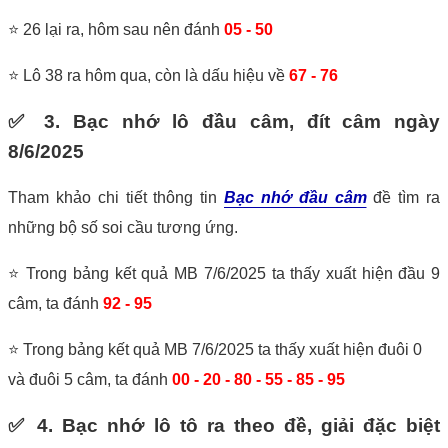
⭐ 26 lại ra, hôm sau nên đánh
05 - 50
⭐ Lô 38 ra hôm qua, còn là dấu hiệu về
67 - 76
✅ 3. Bạc nhớ lô đầu câm, đít câm ngày
8/6/2025
Tham khảo chi tiết thông tin
Bạc nhớ đầu câm
đề tìm ra
những bộ số soi cầu tương ứng.
⭐ Trong bảng kết quả MB 7/6/2025 ta thấy xuất hiện đầu 9
câm, ta đánh
92 - 95
⭐ Trong bảng kết quả MB 7/6/2025 ta thấy xuất hiện đuôi 0
và đuôi 5 câm, ta đánh
00 - 20 - 80 - 55 - 85 - 95
✅ 4. Bạc nhớ lô tô ra theo đề, giải đặc biệt