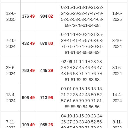
02-15-16-18-19-21-22-
12-6-
24-26-29-32-47-47-49-
13-6-
376
49
904
02
2025
52-52-53-53-54-54-68-
2025
68-72-78-91-94-98
02-14-19-20-24-31-35-
7-10-
39-41-41-45-57-63-68-
8-10-
432
49
879
80
2024
71-71-74-74-76-80-81-
2024
81-91-94-95-96-99
02-06-11-14-19-23-23-
29-6-
29-29-37-45-46-46-47-
30-6-
780
49
445
29
2024
48-56-58-71-74-76-79-
2024
81-81-82-82-93-98
00-01-09-15-16-18-18-
13-4-
21-22-35-42-48-50-52-
14-4-
906
49
713
96
2024
57-61-69-70-70-71-81-
2024
89-89-90-94-96-96
04-10-13-15-20-23-24-
7-11-
26-27-29-33-40-52-56-
8-11-
109
49
985
26
2023
60-67-69-70-71-79-82-
2023