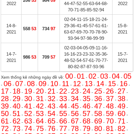
206
53
984
09
2022
44-47-52-55-63-64-68-
2022
70-71-85-85-92-94
02-04-11-15-18-21-24-
14-8-
29-36-41-45-57-61-61-
15-8-
558
53
734
97
2021
63-67-69-70-70-78-90-
2021
93-94-97-98-99-99
02-03-04-05-09-11-16-
14-7-
16-16-23-23-32-35-36-
15-7-
986
53
709
57
2021
48-52-54-57-61-70-77-
2021
80-82-87-87-93-96
00
01
02
03
04
05
Xem thống kê những ngày đề về:
-
-
-
-
-
06
07
08
09
10
11
12
13
14
15
16
-
-
-
-
-
-
-
-
-
-
-
-
17
18
19
20
21
22
23
24
25
26
27
-
-
-
-
-
-
-
-
-
-
-
28
29
30
31
32
33
34
35
36
37
38
-
-
-
-
-
-
-
-
-
-
-
39
40
41
42
43
44
45
46
47
48
49
-
-
-
-
-
-
-
-
-
-
-
50
51
52
53
54
55
56
57
58
59
60
-
-
-
-
-
-
-
-
-
-
-
61
62
63
64
65
66
67
68
69
70
71
-
-
-
-
-
-
-
-
-
-
-
72
73
74
75
76
77
78
79
80
81
82
-
-
-
-
-
-
-
-
-
-
-