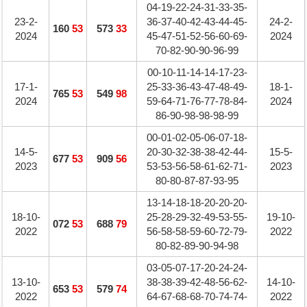
04-19-22-24-31-33-35-
23-2-
36-37-40-42-43-44-45-
24-2-
160
53
573
33
2024
45-47-51-52-56-60-69-
2024
70-82-90-90-96-99
00-10-11-14-14-17-23-
17-1-
25-33-36-43-47-48-49-
18-1-
765
53
549
98
2024
59-64-71-76-77-78-84-
2024
86-90-98-98-98-99
00-01-02-05-06-07-18-
14-5-
20-30-32-38-38-42-44-
15-5-
677
53
909
56
2023
53-53-56-58-61-62-71-
2023
80-80-87-87-93-95
13-14-18-18-20-20-20-
18-10-
25-28-29-32-49-53-55-
19-10-
072
53
688
79
2022
56-58-58-59-60-72-79-
2022
80-82-89-90-94-98
03-05-07-17-20-24-24-
13-10-
38-38-39-42-48-56-62-
14-10-
653
53
579
74
2022
64-67-68-68-70-74-74-
2022