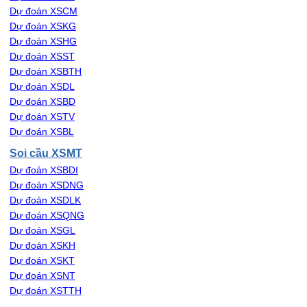
Dự đoán XSCM
Dự đoán XSKG
Dự đoán XSHG
Dự đoán XSST
Dự đoán XSBTH
Dự đoán XSDL
Dự đoán XSBD
Dự đoán XSTV
Dự đoán XSBL
Soi cầu XSMT
Dự đoán XSBDI
Dự đoán XSDNG
Dự đoán XSDLK
Dự đoán XSQNG
Dự đoán XSGL
Dự đoán XSKH
Dự đoán XSKT
Dự đoán XSNT
Dự đoán XSTTH