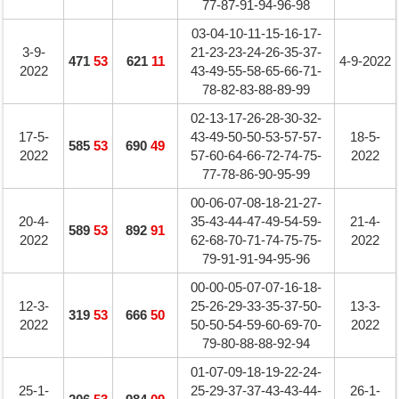
77-87-91-94-96-98
03-04-10-11-15-16-17-
3-9-
21-23-23-24-26-35-37-
471
53
621
11
4-9-2022
2022
43-49-55-58-65-66-71-
78-82-83-88-89-99
02-13-17-26-28-30-32-
17-5-
43-49-50-50-53-57-57-
18-5-
585
53
690
49
2022
57-60-64-66-72-74-75-
2022
77-78-86-90-95-99
00-06-07-08-18-21-27-
20-4-
35-43-44-47-49-54-59-
21-4-
589
53
892
91
2022
62-68-70-71-74-75-75-
2022
79-91-91-94-95-96
00-00-05-07-07-16-18-
12-3-
25-26-29-33-35-37-50-
13-3-
319
53
666
50
2022
50-50-54-59-60-69-70-
2022
79-80-88-88-92-94
01-07-09-18-19-22-24-
25-1-
25-29-37-37-43-43-44-
26-1-