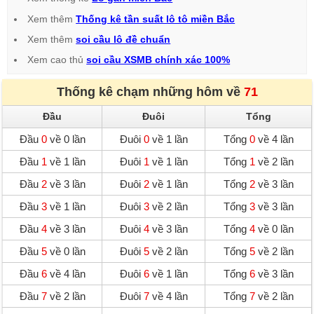
Xem thêm
Thống kê tần suất lô tô miền Bắc
Xem thêm
soi cầu lô đề chuẩn
Xem cao thủ
soi cầu XSMB chính xác 100%
Thống kê chạm những hôm về
71
Đầu
Đuôi
Tổng
Đầu
0
về
0
lần
Đuôi
0
về
1
lần
Tổng
0
về
4
lần
Đầu
1
về
1
lần
Đuôi
1
về
1
lần
Tổng
1
về
2
lần
Đầu
2
về
3
lần
Đuôi
2
về
1
lần
Tổng
2
về
3
lần
Đầu
3
về
1
lần
Đuôi
3
về
2
lần
Tổng
3
về
3
lần
Đầu
4
về
3
lần
Đuôi
4
về
3
lần
Tổng
4
về
0
lần
Đầu
5
về
0
lần
Đuôi
5
về
2
lần
Tổng
5
về
2
lần
Đầu
6
về
4
lần
Đuôi
6
về
1
lần
Tổng
6
về
3
lần
Đầu
7
về
2
lần
Đuôi
7
về
4
lần
Tổng
7
về
2
lần