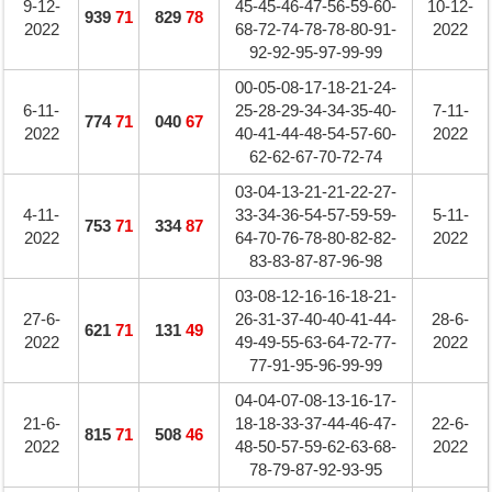
9-12-
45-45-46-47-56-59-60-
10-12-
939
71
829
78
2022
68-72-74-78-78-80-91-
2022
92-92-95-97-99-99
00-05-08-17-18-21-24-
6-11-
25-28-29-34-34-35-40-
7-11-
774
71
040
67
2022
40-41-44-48-54-57-60-
2022
62-62-67-70-72-74
03-04-13-21-21-22-27-
4-11-
33-34-36-54-57-59-59-
5-11-
753
71
334
87
2022
64-70-76-78-80-82-82-
2022
83-83-87-87-96-98
03-08-12-16-16-18-21-
27-6-
26-31-37-40-40-41-44-
28-6-
621
71
131
49
2022
49-49-55-63-64-72-77-
2022
77-91-95-96-99-99
04-04-07-08-13-16-17-
21-6-
18-18-33-37-44-46-47-
22-6-
815
71
508
46
2022
48-50-57-59-62-63-68-
2022
78-79-87-92-93-95