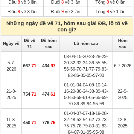
Đầu
8
về
3
lần
Đuôi
8
về
3
lần
Tổng
8
về
0
lần
Đầu
9
về
3
lần
Đuôi
9
về
2
lần
Tổng
9
về
1
lần
Những ngày đề về 71, hôm sau giải ĐB, lô tô về
con gì?
Đề về
Đề hôm
Hôm
Ngày về
Lô hôm sau
71
sau
sau
03-04-15-20-23-28-29-
5-7-
30-32-32-34-36-55-55-
667
71
434
97
6-7-2026
2026
56-56-70-71-77-79-83-
83-86-89-95-97-99
01-01-04-04-09-10-14-
21-9-
16-20-30-34-38-39-43-
22-9-
754
71
474
61
2025
50-53-58-61-65-65-69-
2025
70-86-89-94-95-99
01-04-07-07-18-18-28-
11-8-
32-48-52-54-62-73-73-
12-8-
450
71
776
75
2025
75-75-78-79-80-81-83-
2025
84-87-91-95-95-98