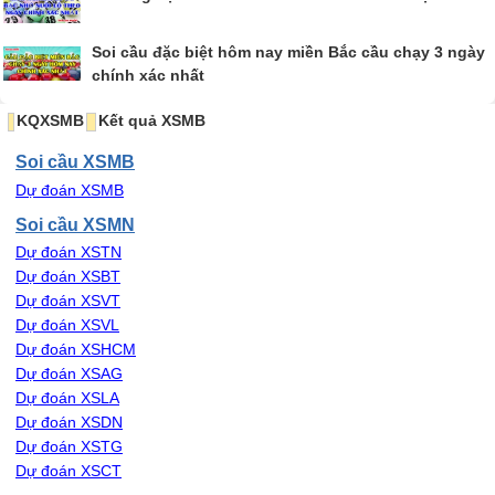
Soi cầu đặc biệt hôm nay miền Bắc cầu chạy 3 ngày
chính xác nhất
KQXSMB
Kết quả XSMB
Soi cầu XSMB
Dự đoán XSMB
Soi cầu XSMN
Dự đoán XSTN
Dự đoán XSBT
Dự đoán XSVT
Dự đoán XSVL
Dự đoán XSHCM
Dự đoán XSAG
Dự đoán XSLA
Dự đoán XSDN
Dự đoán XSTG
Dự đoán XSCT