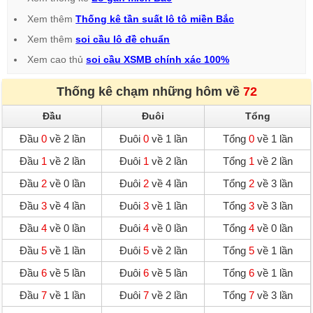
Xem thêm
Thống kê tần suất lô tô miền Bắc
Xem thêm
soi cầu lô đề chuẩn
Xem cao thủ
soi cầu XSMB chính xác 100%
Thống kê chạm những hôm về
72
Đầu
Đuôi
Tổng
Đầu
0
về
2
lần
Đuôi
0
về
1
lần
Tổng
0
về
1
lần
Đầu
1
về
2
lần
Đuôi
1
về
2
lần
Tổng
1
về
2
lần
Đầu
2
về
0
lần
Đuôi
2
về
4
lần
Tổng
2
về
3
lần
Đầu
3
về
4
lần
Đuôi
3
về
1
lần
Tổng
3
về
3
lần
Đầu
4
về
0
lần
Đuôi
4
về
0
lần
Tổng
4
về
0
lần
Đầu
5
về
1
lần
Đuôi
5
về
2
lần
Tổng
5
về
1
lần
Đầu
6
về
5
lần
Đuôi
6
về
5
lần
Tổng
6
về
1
lần
Đầu
7
về
1
lần
Đuôi
7
về
2
lần
Tổng
7
về
3
lần