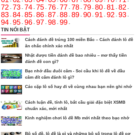
-
-
-
-
-
-
-
-
-
-
-
72
73
74
75
76
77
78
79
80
81
82
-
-
-
-
-
-
-
-
-
-
-
83
84
85
86
87
88
89
90
91
92
93
-
-
-
-
-
-
-
-
-
-
-
94
95
96
97
98
99
-
-
-
-
-
-
TIN NỔI BẬT
Cách đánh đề trúng 100 miền Bắc – Cách đánh lô đề
ăn chắc chính xác nhất
Nhặt được tiền đánh đề bao nhiêu – mơ thấy tiền
đánh đề con gì?
Bạc nhớ đầu đuôi câm - Soi cầu khi lô đề về đầu
câm đít câm đánh lô gì?
Các cặp lô số hay đi về cùng nhau bạn nên ghi nhớ
Cách luận đề, tính lô, bắt cầu giải đặc biệt XSMB
chuẩn xác, mới nhất
Kinh nghiệm chơi lô đề Mb mới nhất theo bạc nhớ
Bộ số đề, lô đề là gì và những bộ số trong lô đề cơ