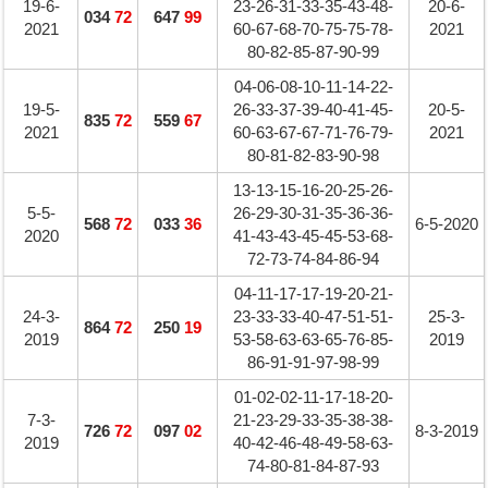
19-6-
23-26-31-33-35-43-48-
20-6-
034
72
647
99
2021
60-67-68-70-75-75-78-
2021
80-82-85-87-90-99
04-06-08-10-11-14-22-
19-5-
26-33-37-39-40-41-45-
20-5-
835
72
559
67
2021
60-63-67-67-71-76-79-
2021
80-81-82-83-90-98
13-13-15-16-20-25-26-
5-5-
26-29-30-31-35-36-36-
568
72
033
36
6-5-2020
2020
41-43-43-45-45-53-68-
72-73-74-84-86-94
04-11-17-17-19-20-21-
24-3-
23-33-33-40-47-51-51-
25-3-
864
72
250
19
2019
53-58-63-63-65-76-85-
2019
86-91-91-97-98-99
01-02-02-11-17-18-20-
7-3-
21-23-29-33-35-38-38-
726
72
097
02
8-3-2019
2019
40-42-46-48-49-58-63-
74-80-81-84-87-93