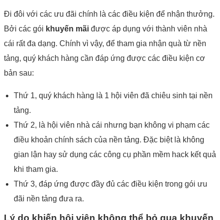
Đi đôi với các ưu đãi chính là các điều kiện để nhận thưởng.
Bởi các gói
khuyến mãi
được áp dụng với thành viên nhà
cái rất đa dạng. Chính vì vậy, để tham gia nhận quà từ nền
tảng, quý khách hàng cần đáp ứng được các điều kiện cơ
bản sau:
Thứ 1, quý khách hàng là 1 hội viên đã chiêu sinh tại nền
tảng.
Thứ 2, là hội viên nhà cái nhưng bạn không vi phạm các
điều khoản chính sách của nền tảng. Đặc biệt là không
gian lận hay sử dụng các công cụ phần mềm hack kết quả
khi tham gia.
Thứ 3, đáp ứng được đầy đủ các điều kiện trong gói ưu
đãi nền tảng đưa ra.
Lý do khiến hội viên không thể bỏ qua khuyến