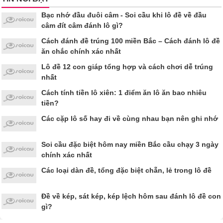
Bạc nhớ đầu đuôi câm - Soi cầu khi lô đề về đầu
câm đít câm đánh lô gì?
Cách đánh đề trúng 100 miền Bắc – Cách đánh lô đề
ăn chắc chính xác nhất
Lô đề 12 con giáp tổng hợp và cách chơi dễ trúng
nhất
Cách tính tiền lô xiên: 1 điểm ăn lô ăn bao nhiêu
tiền?
Các cặp lô số hay đi về cùng nhau bạn nên ghi nhớ
Soi cầu đặc biệt hôm nay miền Bắc cầu chạy 3 ngày
chính xác nhất
Các loại dàn đề, tổng đặc biệt chẵn, lẻ trong lô đề
Đề về kép, sát kép, kép lệch hôm sau đánh lô đề con
gì?