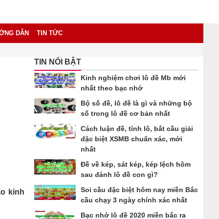
ỚNG DẪN
TIN TỨC
TIN NỔI BẬT
Kinh nghiệm chơi lô đề Mb mới
nhất theo bạc nhớ
Bộ số đề, lô đề là gì và những bộ
số trong lô đề cơ bản nhất
Cách luận đề, tính lô, bắt cầu giải
đặc biệt XSMB chuẩn xác, mới
nhất
Đề về kép, sát kép, kép lệch hôm
sau đánh lô đề con gì?
Soi cầu đặc biệt hôm nay miền Bắc
ào kinh
cầu chạy 3 ngày chính xác nhất
Bạc nhớ lô đề 2020 miền bắc ra