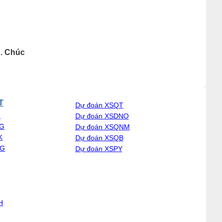
h. Chúc
T
Dự đoán XSQT
I
Dự đoán XSDNO
NG
Dự đoán XSQNM
K
Dự đoán XSQB
NG
Dự đoán XSPY
H