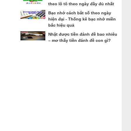
theo lô tô theo ngày đầy đủ nhất
Bạc nhớ cách bắt số theo ngày
hiện đại - Thống kê bạc nhớ miền
bắc hiệu quả
Nhặt được tiền đánh đề bao nhiêu
– mơ thấy tiền đánh đề con gì?