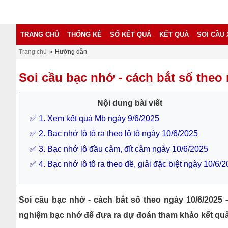
TRANG CHỦ
THỐNG KÊ
SỔ KẾT QUẢ
KẾT QUẢ
SOI CẦU
»
Trang chủ
Hướng dẫn
Soi cầu bạc nhớ - cách bắt số theo
Nội dung bài viết
✅ 1. Xem kết quả Mb ngày 9/6/2025
✅ 2. Bạc nhớ lô tô ra theo lô tô ngày 10/6/2025
✅ 3. Bạc nhớ lô đầu câm, đít câm ngày 10/6/2025
✅ 4. Bạc nhớ lô tô ra theo đề, giải đặc biệt ngày 10/6/
Soi cầu bạc nhớ - cách bắt số theo ngày 10/6/2025 
nghiệm bạc nhớ để đưa ra dự đoán tham khảo kết quả 