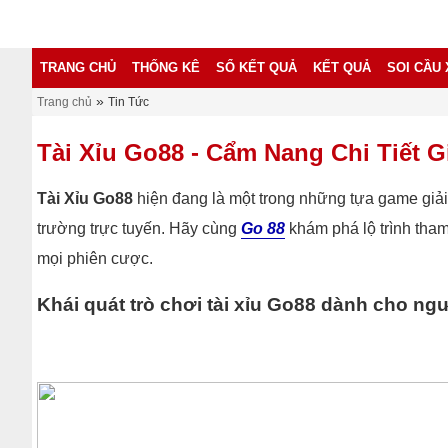
TRANG CHỦ
THỐNG KÊ
SỔ KẾT QUẢ
KẾT QUẢ
SOI CẦU
»
Trang chủ
Tin Tức
Tài Xỉu Go88 - Cẩm Nang Chi Tiết
Tài Xỉu Go88
hiện đang là một trong những tựa game giải 
trường trực tuyến. Hãy cùng
Go 88
khám phá lộ trình tham 
mọi phiên cược.
Khái quát trò chơi tài xỉu Go88 dành cho n