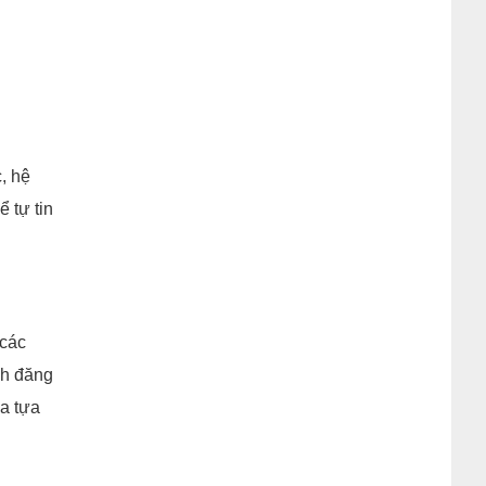
, hệ
 tự tin
 các
nh đăng
ủa tựa