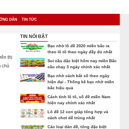
ỚNG DẪN
TIN TỨC
TIN NỔI BẬT
Bạc nhớ lô đề 2020 miền bắc ra
theo lô tô theo ngày đầy đủ nhất
ên thị
Soi cầu đặc biệt hôm nay miền Bắc
m chủ
cầu chạy 3 ngày chính xác nhất
Bạc nhớ cách bắt số theo ngày
hiện đại - Thống kê bạc nhớ miền
bắc hiệu quả
Cách tính lô tô, số đề miền Nam
hiện nay chính xác nhất
Lô đề 12 con giáp tổng hợp và
cách chơi dễ trúng nhất
Các loại dàn đề, tổng đặc biệt