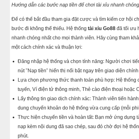
Hướng dẫn các bước nạp tiền để chơi tài xỉu nhanh chón
Để có thể bắt đầu tham gia đặt cược và tìm kiếm cơ hội ch
bước đi không thể thiếu. Hệ thống
tài xỉu Go88
đã tối ưu 
nhanh chóng nhất cho mọi thành viên. Hãy cùng tham khả
một cách chính xác và thuận lợi:
Đăng nhập hệ thống và chọn tính năng: Người chơi tiến
nút "Nạp tiền" hiển thị nổi bật ngay trên giao diện chín
Lựa chọn phương thức thanh toán phù hợp: Hệ thống c
tuyến, Ví điện tử thông minh, Thẻ cào điện thoại hoặc 
Lấy thông tin giao dịch chính xác: Thành viên tiến hàn
dung chuyển khoản do hệ thống vừa cung cấp (mỗi phiên
Thực hiện chuyển tiền và hoàn tất: Bạn mở ứng dụng t
nạp kèm nội dung đã sao chép, sau đó chờ đợi hệ thốn
phút.