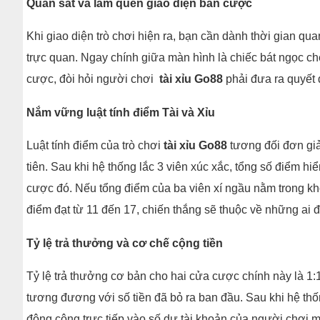
Quan sát và làm quen giao diện bàn cược
Khi giao diện trò chơi hiện ra, bạn cần dành thời gian q
trực quan. Ngay chính giữa màn hình là chiếc bát ngọc ch
cược, đòi hỏi người chơi
tài xỉu Go88
phải đưa ra quyết 
Nắm vững luật tính điểm Tài và Xỉu
Luật tính điểm của trò chơi
tài xỉu Go88
tương đối đơn giả
tiên. Sau khi hệ thống lắc 3 viên xúc xắc, tổng số điểm hi
cược đó. Nếu tổng điểm của ba viên xí ngầu nằm trong khoả
điểm đạt từ 11 đến 17, chiến thắng sẽ thuộc về những ai đ
Tỷ lệ trả thưởng và cơ chế cộng tiền
Tỷ lệ trả thưởng cơ bản cho hai cửa cược chính này là 1:
tương đương với số tiền đã bỏ ra ban đầu. Sau khi hệ thố
động cộng trực tiếp vào số dư tài khoản của người chơi 