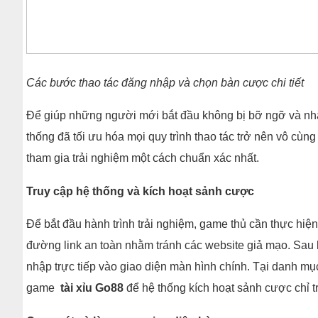
Các bước thao tác đăng nhập và chọn bàn cược chi tiết
Để giúp những người mới bắt đầu không bị bỡ ngỡ và nha
thống đã tối ưu hóa mọi quy trình thao tác trở nên vô cùn
tham gia trải nghiệm một cách chuẩn xác nhất.
Truy cập hệ thống và kích hoạt sảnh cược
Để bắt đầu hành trình trải nghiệm, game thủ cần thực hiện
đường link an toàn nhằm tránh các website giả mạo. Sau kh
nhập trực tiếp vào giao diện màn hình chính. Tại danh mụ
game
tài xỉu Go88
để hệ thống kích hoạt sảnh cược chỉ tr