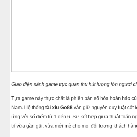
Giao diện sảnh game trực quan thu hút lượng lớn người c
Tựa game này thực chất là phiên bản số hóa hoàn hảo của 
Nam. Hệ thống
tài xỉu Go88
vẫn giữ nguyên quy luật cốt l
ứng với số điểm từ 1 đến 6. Sự kết hợp giữa thuật toán ng
trí vừa gần gũi, vừa mới mẻ cho mọi đối tượng khách hàn