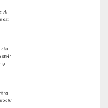
c và
n đặt
n đầu
a phiên
ổng
hưởng
được tự