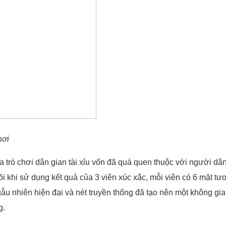
hơi
trò chơi dân gian tài xỉu vốn đã quá quen thuộc với người dân
õi khi sử dụng kết quả của 3 viên xúc xắc, mỗi viên có 6 mặt tư
ẫu nhiên hiện đại và nét truyền thống đã tạo nên một không gia
g.