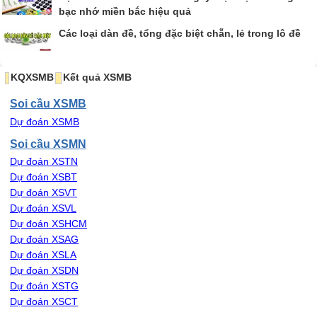
bạc nhớ miền bắc hiệu quả
Các loại dàn đề, tổng đặc biệt chẵn, lẻ trong lô đề
KQXSMB
Kết quả XSMB
Soi cầu XSMB
Dự đoán XSMB
Soi cầu XSMN
Dự đoán XSTN
Dự đoán XSBT
Dự đoán XSVT
Dự đoán XSVL
Dự đoán XSHCM
Dự đoán XSAG
Dự đoán XSLA
Dự đoán XSDN
Dự đoán XSTG
Dự đoán XSCT