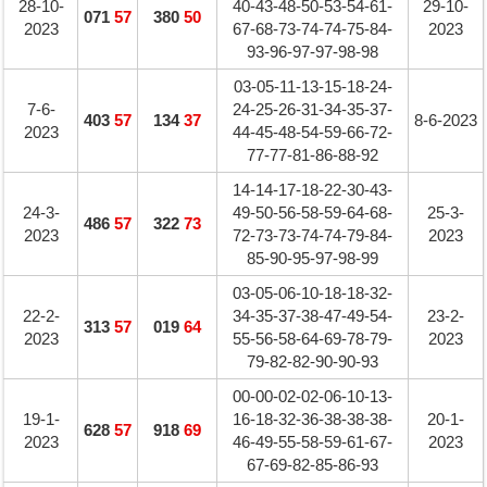
28-10-
40-43-48-50-53-54-61-
29-10-
071
57
380
50
2023
67-68-73-74-74-75-84-
2023
93-96-97-97-98-98
03-05-11-13-15-18-24-
7-6-
24-25-26-31-34-35-37-
403
57
134
37
8-6-2023
2023
44-45-48-54-59-66-72-
77-77-81-86-88-92
14-14-17-18-22-30-43-
24-3-
49-50-56-58-59-64-68-
25-3-
486
57
322
73
2023
72-73-73-74-74-79-84-
2023
85-90-95-97-98-99
03-05-06-10-18-18-32-
22-2-
34-35-37-38-47-49-54-
23-2-
313
57
019
64
2023
55-56-58-64-69-78-79-
2023
79-82-82-90-90-93
00-00-02-02-06-10-13-
19-1-
16-18-32-36-38-38-38-
20-1-
628
57
918
69
2023
46-49-55-58-59-61-67-
2023
67-69-82-85-86-93