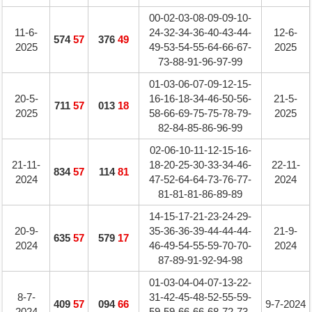
00-02-03-08-09-09-10-
11-6-
24-32-34-36-40-43-44-
12-6-
574
57
376
49
2025
49-53-54-55-64-66-67-
2025
73-88-91-96-97-99
01-03-06-07-09-12-15-
20-5-
16-16-18-34-46-50-56-
21-5-
711
57
013
18
2025
58-66-69-75-75-78-79-
2025
82-84-85-86-96-99
02-06-10-11-12-15-16-
21-11-
18-20-25-30-33-34-46-
22-11-
834
57
114
81
2024
47-52-64-64-73-76-77-
2024
81-81-81-86-89-89
14-15-17-21-23-24-29-
20-9-
35-36-36-39-44-44-44-
21-9-
635
57
579
17
2024
46-49-54-55-59-70-70-
2024
87-89-91-92-94-98
01-03-04-04-07-13-22-
8-7-
31-42-45-48-52-55-59-
409
57
094
66
9-7-2024
2024
59-59-66-66-68-72-73-