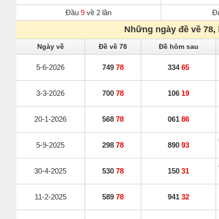
Đầu
9
về
2
lần
Đ
Những ngày đề về 78, h
Ngày về
Đề về 78
Đề hôm sau
5-6-2026
749
78
334
65
3-3-2026
700
78
106
19
20-1-2026
568
78
061
86
5-9-2025
298
78
890
93
30-4-2025
530
78
150
31
11-2-2025
589
78
941
32