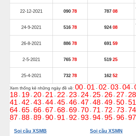
22-12-2021
090
78
787
08
24-9-2021
516
78
924
08
26-8-2021
886
78
691
59
2-5-2021
765
78
519
25
25-4-2021
732
78
162
52
00
01
02
03
04
Xem thống kê những ngày đề về:
-
-
-
-
-
18
19
20
21
22
23
24
25
26
27
28
-
-
-
-
-
-
-
-
-
-
41
42
43
44
45
46
47
48
49
50
51
-
-
-
-
-
-
-
-
-
-
64
65
66
67
68
69
70
71
72
73
74
-
-
-
-
-
-
-
-
-
-
87
88
89
90
91
92
93
94
95
96
97
-
-
-
-
-
-
-
-
-
-
Soi cầu XSMB
Soi cầu XSMN