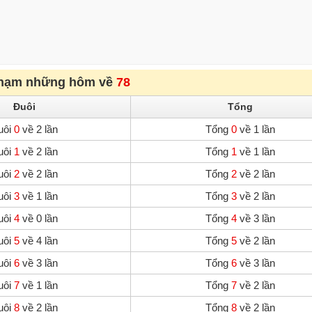
chạm những hôm về
78
Đuôi
Tổng
uôi
0
về
2
lần
Tổng
0
về
1
lần
uôi
1
về
2
lần
Tổng
1
về
1
lần
uôi
2
về
2
lần
Tổng
2
về
2
lần
uôi
3
về
1
lần
Tổng
3
về
2
lần
uôi
4
về
0
lần
Tổng
4
về
3
lần
uôi
5
về
4
lần
Tổng
5
về
2
lần
uôi
6
về
3
lần
Tổng
6
về
3
lần
uôi
7
về
1
lần
Tổng
7
về
2
lần
uôi
8
về
2
lần
Tổng
8
về
2
lần