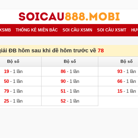
 XSMB
THỐNG KÊ MIỀN BẮC
SOI CẦU XSMN
SOI CẦU XSMT
HƯ
 giải ĐB hôm sau khi đề hôm trước về
78
Bộ số
Bộ số
Bộ số
19
- 1 lần
86
- 1 lần
93
- 1 lần
50
- 1 lần
90
- 1 lần
66
- 1 lần
79
- 1 lần
51
- 1 lần
15
- 1 lần
25
- 1 lần
52
- 1 lần